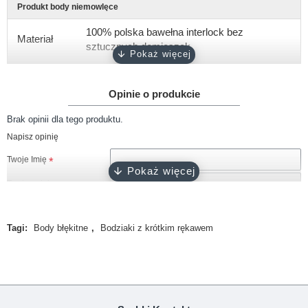
Produkt body niemowlęce
100% polska bawełna interlock bez
Materiał
sztucznych domieszek
Gramatura
około 180 g/m2
Opinie o produkcie
Rękaw
krótki, długi
Brak opinii dla tego produktu.
Rozmiary
56, 62, 68, 74, 80, 86, 92
Napisz opinię
biały, różowy, ciemny róż, błękitny,
Kolor
Twoje Imię
turkusowy, szary, granatowy, czarny
Twoja opinia
Zapięcie
napy bezniklowe
Certyfikat
Oeko-Tex 100
Tagi:
Body błękitne
,
Bodziaki z krótkim rękawem
Produkcja
100% polski produkt - Marka Lene
Uwaga!
HTML nie jest dopuszczony!
Ranking opinii
Zła
Dobra