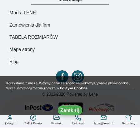
Marka LENE
Zamówienia dla firm
TABELA ROZMIARÓW
Mapa strony
Blog
Korzystanie z naszej Witryny oznacza zgodę na wykorzystywanie plików cookie.
Więcej informacji można znaleźć w
Polityka Cookies
© 2012-2026 Powered by Lene
Zamknij
Zaloguj
Załóż Konto
Kontakt
Zadzwoń
lene@lene.pl
Rozmiary