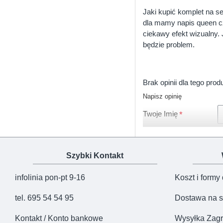
bawełny bez domieszek, p
Jaki kupić komplet na s
uszyta, a także staran
dla mamy napis queen cz
Bodziaki i koszulki mar
ciekawy efekt wizualny.
dołu co pozwala łatwo pr
będzie problem.
dla dzieci do lat 3. Skó
Jakie może być przezn
Nasze zestawy Mama i Dz
Brak opinii dla tego prod
gwarancję, że kupujesz 
Napisz opinię
Twoje Imię
Szybki Kontakt
infolinia pon-pt 9-16
Koszt i formy
tel. 695 54 54 95
Dostawa na s
Kontakt / Konto bankowe
Wysyłka Zagr