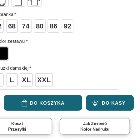
branka
2
68
74
80
86
92
olor zestawu
uzki damskiej
M
L
XL
XXL
DO KOSZYKA
DO KASY
Koszt
Jak Zmienić
Przesyłki
Kolor Nadruku