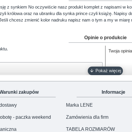
ochodzącej z polskiej dziewiarni i farbiarni. Nasza bluzka wyróżnia
esję z synkiem No oczywiście nasz produkt komplet z napisami w ko
nym wykonaniem.
yli królowa oraz na ubranku dla synka prince czyli książę. Napisy 
ki LENE uszyte są w Polsce z bawełny interlock i obszyte lamówką. P
 Jeśli chcesz zmienić kolor nadruku napisz nam o tym a my w miar
zebrać Maluszka. Bawełna, z której szyjemy body i koszulki, pochodzi
ra dzieci, ubranych w nasze produkty jest więc bezpieczna.
Opinie o produkcie
aczenie naszego zestawu dla mamy i dziecka?
iecko polecamy do stylizacji podczas sesji urodzinowych, rodzinn
uktu.
Twoja opinia
100% polskie ubranie.
Warunki zakupów
Informacje
 dostawy
Marka LENE
obotę - paczka weekend
Zamówienia dla firm
aniczna
TABELA ROZMIARÓW