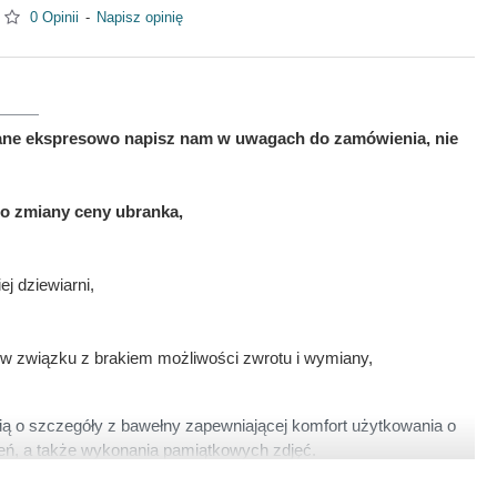
0 Opinii
-
Napisz opinię
nane ekspresowo napisz nam w uwagach do zamówienia, nie
to zmiany ceny ubranka,
j dziewiarni,
w związku z brakiem możliwości zwrotu i wymiany,
ą o szczegóły z bawełny zapewniającej komfort użytkowania o
zień, a także wykonania pamiątkowych zdjęć.
osiada delikatnie wywinięte, modne rękawy. Uszyta w Polsce z