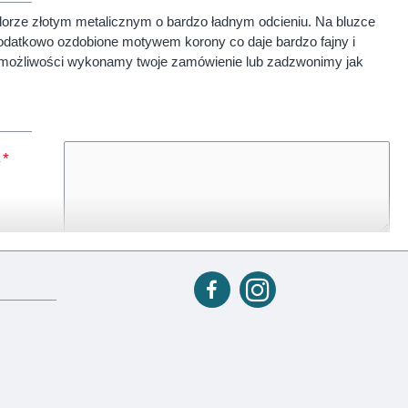
 się przede wszystkim jakością materiału, z jakiego została
lorze złotym metalicznym o bardzo ładnym odcieniu. Na bluzce
dodatkowo ozdobione motywem korony co daje bardzo fajny i
osiadają zapięcia na dwa napy u góry oraz trzy napy (body) u
ę możliwości wykonamy twoje zamówienie lub zadzwonimy jak
 z polskiej dziewiarni i farbiarni spełniającej wymogi standardów
ych, świątecznych, a także okolicznościowych. U nas masz