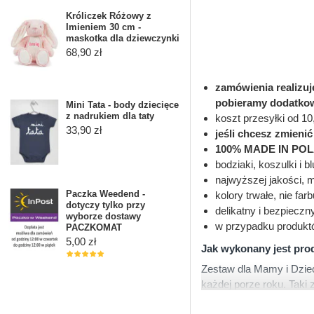
Króliczek Różowy z
Imieniem 30 cm -
maskotka dla dziewczynki
68,90 zł
zamówienia realizu
pobieramy dodatkow
Mini Tata - body dziecięce
z nadrukiem dla taty
koszt przesyłki od 10
33,90 zł
jeśli chcesz zmieni
100% MADE IN PO
bodziaki, koszulki i 
najwyższej jakości, 
Paczka Weedend -
kolory trwałe, nie far
dotyczy tylko przy
delikatny i bezpieczn
wyborze dostawy
w przypadku produkt
PACZKOMAT
5,00 zł
Jak wykonany jest pro
Zestaw dla Mamy i Dzie
każdej porze roku. Taki
Bluzka damska marki LEN