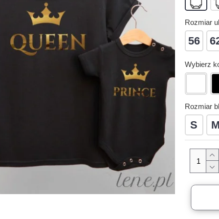
Rozmiar u
56
6
Wybierz k
Rozmiar bl
S