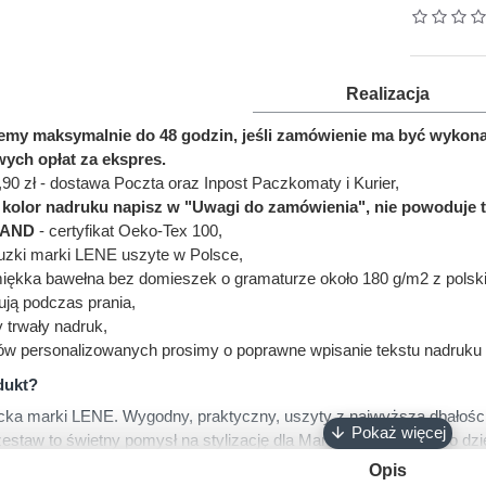
Realizacja
jemy maksymalnie do 48 godzin, jeśli zamówienie ma być wyko
ych opłat za ekspres.
,90 zł - dostawa Poczta oraz Inpost Paczkomaty i Kurier,
ć kolor nadruku napisz w "Uwagi do zamówienia", nie powoduje 
LAND
- certyfikat Oeko-Tex 100,
bluzki marki LENE uszyte w Polsce,
miękka bawełna bez domieszek o gramaturze około 180 g/m2 z polskie
bują podczas prania,
y trwały nadruk,
ów personalizowanych prosimy o poprawne wpisanie tekstu nadruku 
dukt?
cka marki LENE. Wygodny, praktyczny, uszyty z najwyższą dbałości
 zestaw to świetny pomysł na stylizację dla Mamy i Dziecka na co d
Opis
E o lekko luźnym, taliowanym kroju podkreślającym figurę Mamy. P