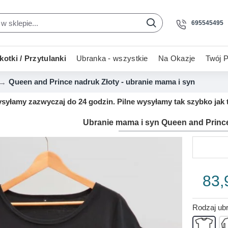
695545495
otki / Przytulanki
Ubranka - wszystkie
Na Okazje
Twój P
Queen and Prince nadruk Złoty - ubranie mama i syn
yłamy zazwyczaj do 24 godzin. Pilne wysyłamy tak szybko jak t
Ubranie mama i syn Queen and Prince
83,
Rodzaj ubr