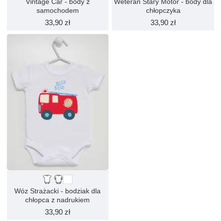
Vintage Car - body z
Weteran Stary Motor - body dla
samochodem
chłopczyka
33,90 zł
33,90 zł
Wóz Strażacki - bodziak dla
chłopca z nadrukiem
33,90 zł