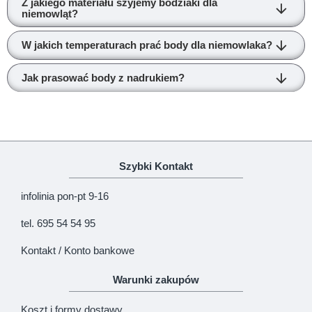
Z jakiego materiału szyjemy bodziaki dla
niemowląt?
W jakich temperaturach prać body dla niemowlaka?
Jak prasować body z nadrukiem?
Szybki Kontakt
infolinia pon-pt 9-16
tel. 695 54 54 95
Kontakt / Konto bankowe
Warunki zakupów
Koszt i formy dostawy