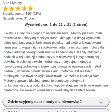
Auta i Motory
Srednia ocena:
4.97
(92%)
Na podstawie:
34
ocen
Wyświetlono: 1 do 21 z 21 (1 stron)
Kolekcja Body dla chłopca z nadrukiem Auta i Motory przenosi małe
marzenia na tekstylną rzeczywistość, kierując się drogą wyobraźni i
dziecięcej fascynacji. Unikatowe projekty nadruków z luksusowymi
limuzynami, wspaniałymi sportowymi autami i mitycznymi motocyklami
dodają adrenalinowego pędzenia do każdego dnia. Każdy chłopięcy
bodziak w tej kolekcji został uszyty z najwyższej klasy naturalnej
bawełny w polskiej szwalni, która łączy tradycyjne metody z
nowoczesną technologią. Dzięki zastosowaniu najnowszych metod
nadruku, wizualne przedstawienie aut i motorów jest nie tylko
atrakcyjne, ale również wyjątkowo trwałe. W efekcie kolekcja Auta i
Motory zapewnia idealną harmonię pomiędzy estetyką i
funkcjonalnością, a bodziaki dla chłopców stają się nie tylko elementem
garderoby, ale również wyrazem indywidualnych zainteresowań.
Gdzie szyjemy nasze body dla niemowląt?