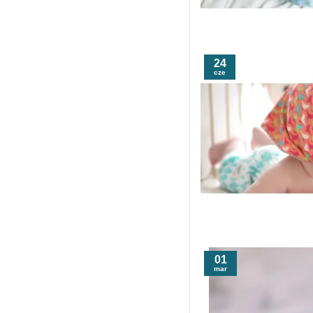
24
cze
01
mar