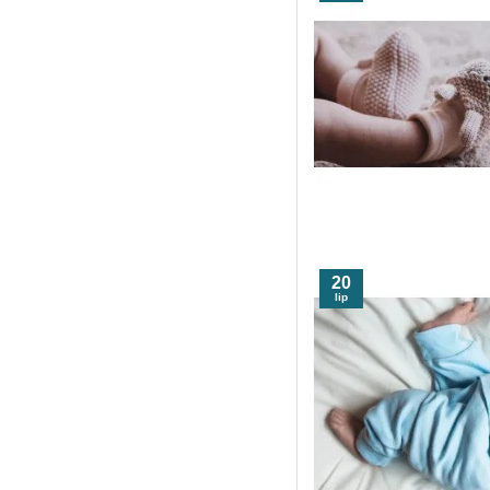
20
lip