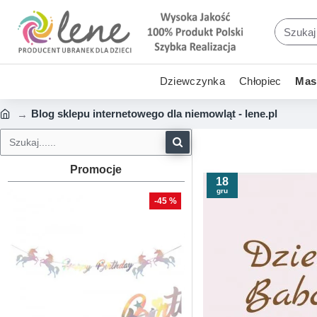
Dziewczynka
Chłopiec
Mask
Blog sklepu internetowego dla niemowląt - lene.pl
Promocje
18
gru
-45 %