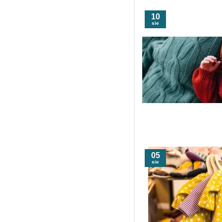
10
sie
05
sie