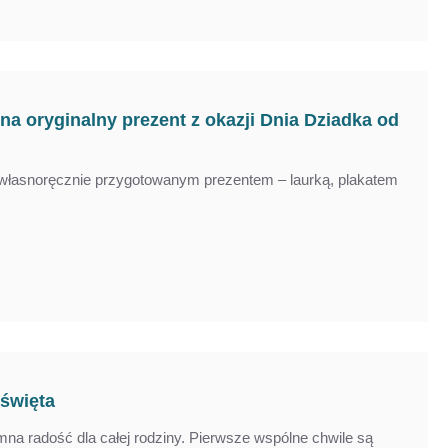
a oryginalny prezent z okazji Dnia Dziadka od
e Na Roczek Dla
Dekoracje Na Urodziny Dinozaur
De
a własnoręcznie przygotowanym prezentem – laurką, plakatem
iewczynki
52,90 zł
34,90 zł
 zł
34,90 zł
 święta
na radość dla całej rodziny. Pierwsze wspólne chwile są