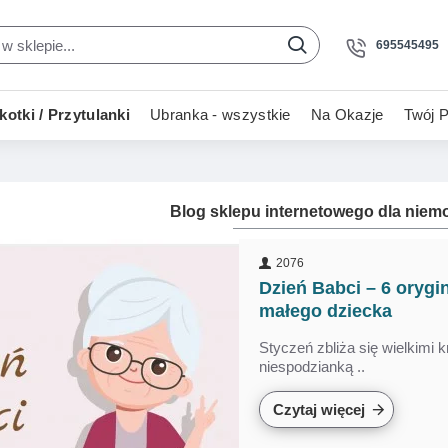
695545495
otki / Przytulanki
Ubranka - wszystkie
Na Okazje
Twój P
Blog sklepu internetowego dla niemow
2076
-34 %
-34 %
Dzień Babci – 6 orygi
małego dziecka
Styczeń zbliża się wielkimi 
niespodzianką ..
Czytaj więcej