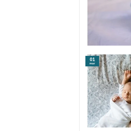
01
mar