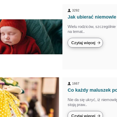
3292
Jak ubierać niemowle
Wielu rodziców, szczególnie t
na temat..
Czytaj więcej
1667
Co każdy maluszek po
Nie da się ukryć, iż niemowl
stoją praw..
Czytaj więcej