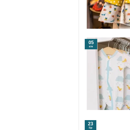
05
sie
23
lip