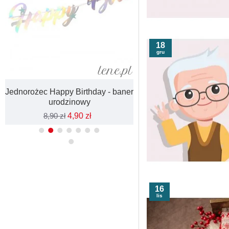
18
gru
Jednorożec Happy Birthday - baner
Dekoracje Na Baby 
urodzinowy
Chłopczyk
8,90 zł
4,90 zł
52,90 zł
34,90 z
16
lis