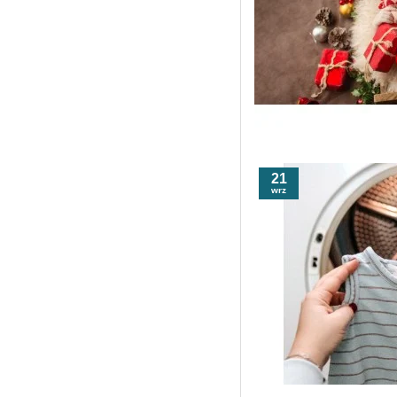
21
wrz