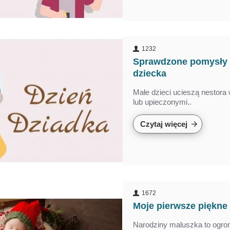
1232
Sprawdzone pomysły n
dziecka
Shower
Dekoracje Na Baby Shower
Dekoracj
Małe dzieci ucieszą nestor
lub upieczonymi..
Dziewczynka
Dz
ł
52,90 zł
34,90 zł
52,90
Czytaj więcej
1672
Moje pierwsze piękne
Narodziny maluszka to ogrom