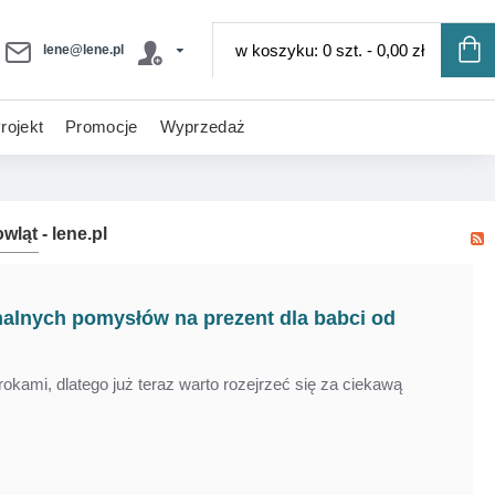
w koszyku: 0 szt. - 0,00 zł
lene@lene.pl
rojekt
Promocje
Wyprzedaż
ląt - lene.pl
BRAK W MAGAZYNIE
-34 %
-34 %
nalnych pomysłów na prezent dla babci od
krokami, dlatego już teraz warto rozejrzeć się za ciekawą