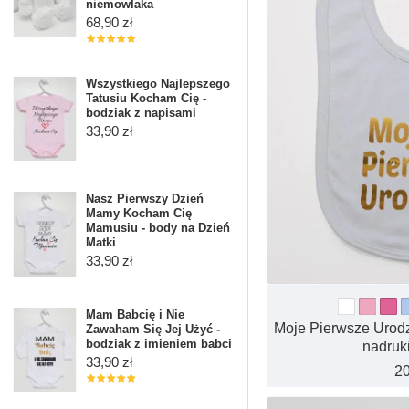
niemowlaka
68,90 zł
Wszystkiego Najlepszego
Tatusiu Kocham Cię -
bodziak z napisami
33,90 zł
Nasz Pierwszy Dzień
Mamy Kocham Cię
Mamusiu - body na Dzień
Matki
33,90 zł
Mam Babcię i Nie
Moje Pierwsze Urodzi
Zawaham Się Jej Użyć -
bodziak z imieniem babci
nadruk
33,90 zł
20