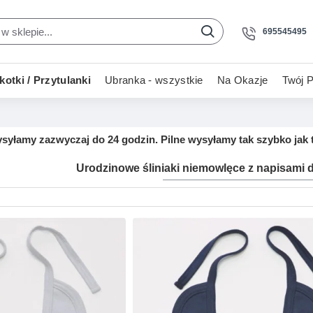
695545495
otki / Przytulanki
Ubranka - wszystkie
Na Okazje
Twój P
yłamy zazwyczaj do 24 godzin. Pilne wysyłamy tak szybko jak t
Urodzinowe śliniaki niemowlęce z napisami 