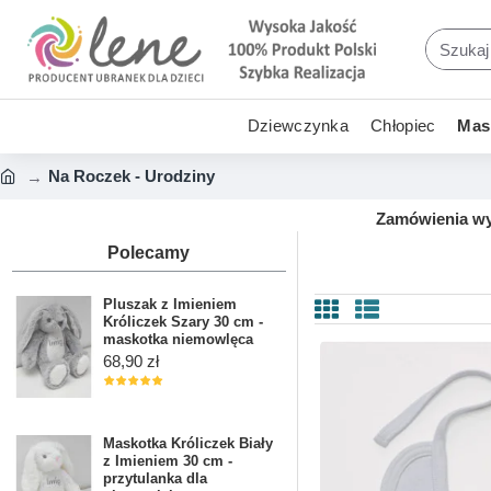
Dziewczynka
Chłopiec
Mask
Na Roczek - Urodziny
Zamówienia wys
Polecamy
Pluszak z Imieniem
Króliczek Szary 30 cm -
maskotka niemowlęca
68,90 zł
Maskotka Króliczek Biały
z Imieniem 30 cm -
przytulanka dla