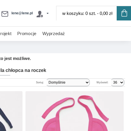
w koszyku: 0 szt. - 0,00 zł
lene@lene.pl
rojekt
Promocje
Wyprzedaż
o jest możliwe.
dla chłopca na roczek
Sortuj:
Wyświetl: