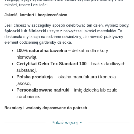
miłości, trosce i czułości.
Jakość, komfort i bezpieczeństwo
Jeśli chcesz w szczególny sposób celebrować ten dzień, wybierz
body,
śpioszki lub śliniaczki
uszyte z najwyższej jakości materiałów. To
doskonała stylizacja na rodzinne odwiedziny, ale również praktyczny
element codziennej garderoby dziecka.
100% naturalna bawełna
– delikatna dla skóry
niemowląt,
Certyfikat Oeko-Tex Standard 100
– brak szkodliwych
substancji,
Polska produkcja
– lokalna manufaktura i kontrola
jakości,
Personalizowane nadruki
– imię dziecka lub czułe
zdrobnienie.
Rozmiary i warianty dopasowane do potrzeb
Odzież dostępna jest w najpopularniejszych rozmiarach
od 56 do 98
.
Pokaż więcej
Body i koszulki oferujemy w wersji
z krótkim lub długim rękawem
,
dzięki czemu łatwo dopasujesz ubranko do pory roku i indywidualnych