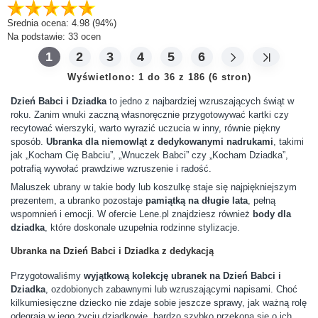
Srednia ocena:
4.98
(94%)
Na podstawie:
33
ocen
1
2
3
4
5
6
Wyświetlono: 1 do 36 z 186 (6 stron)
Dzień Babci i Dziadka
to jedno z najbardziej wzruszających świąt w
roku. Zanim wnuki zaczną własnoręcznie przygotowywać kartki czy
recytować wierszyki, warto wyrazić uczucia w inny, równie piękny
sposób.
Ubranka dla niemowląt z dedykowanymi nadrukami
, takimi
jak „Kocham Cię Babciu”, „Wnuczek Babci” czy „Kocham Dziadka”,
potrafią wywołać prawdziwe wzruszenie i radość.
Maluszek ubrany w takie body lub koszulkę staje się najpiękniejszym
prezentem, a ubranko pozostaje
pamiątką na długie lata
, pełną
wspomnień i emocji. W ofercie Lene.pl znajdziesz również
body dla
dziadka
, które doskonale uzupełnia rodzinne stylizacje.
Ubranka na Dzień Babci i Dziadka z dedykacją
Przygotowaliśmy
wyjątkową kolekcję ubranek na Dzień Babci i
Dziadka
, ozdobionych zabawnymi lub wzruszającymi napisami. Choć
kilkumiesięczne dziecko nie zdaje sobie jeszcze sprawy, jak ważną rolę
odegrają w jego życiu dziadkowie, bardzo szybko przekona się o ich