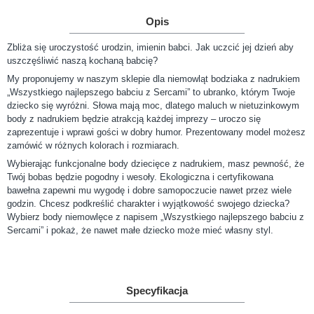
Opis
Zbliża się uroczystość urodzin, imienin babci. Jak uczcić jej dzień aby
uszczęśliwić naszą kochaną babcię?
My proponujemy w naszym sklepie dla niemowląt bodziaka z nadrukiem
„Wszystkiego najlepszego babciu z Sercami” to ubranko, którym Twoje
dziecko się wyróżni. Słowa mają moc, dlatego maluch w nietuzinkowym
body z nadrukiem będzie atrakcją każdej imprezy – uroczo się
zaprezentuje i wprawi gości w dobry humor. Prezentowany model możesz
zamówić w różnych kolorach i rozmiarach.
Wybierając funkcjonalne body dziecięce z nadrukiem, masz pewność, że
Twój bobas będzie pogodny i wesoły. Ekologiczna i certyfikowana
bawełna zapewni mu wygodę i dobre samopoczucie nawet przez wiele
godzin. Chcesz podkreślić charakter i wyjątkowość swojego dziecka?
Wybierz body niemowlęce z napisem „Wszystkiego najlepszego babciu z
Sercami” i pokaż, że nawet małe dziecko może mieć własny styl.
Specyfikacja