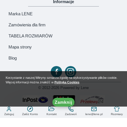
Informacje
Marka LENE
Zamówienia dla firm
TABELA ROZMIARÓW
Mapa strony
Blog
Korzystanie z naszej Witryny oznacza zgodę na wykorzystywanie plików cookie.
Więcej informacji można znaleźć w
Polityka Cookies
© 2012-2026 Powered by Lene
Zamknij
Zaloguj
Załóż Konto
Kontakt
Zadzwoń
lene@lene.pl
Rozmiary