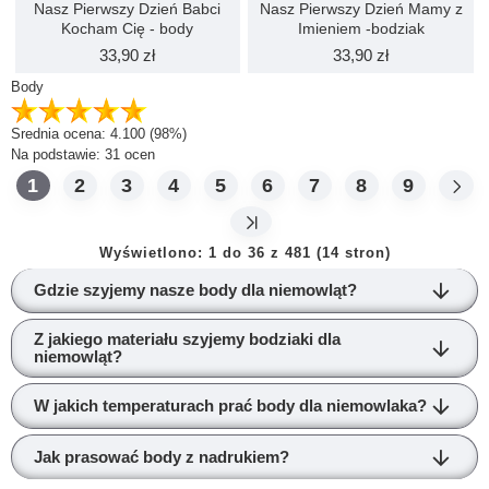
Nasz Pierwszy Dzień Babci
Nasz Pierwszy Dzień Mamy z
Kocham Cię - body
Imieniem -bodziak
33,90 zł
33,90 zł
Body
Srednia ocena:
4.100
(98%)
Na podstawie:
31
ocen
1
2
3
4
5
6
7
8
9
Wyświetlono: 1 do 36 z 481 (14 stron)
Gdzie szyjemy nasze body dla niemowląt?
Z jakiego materiału szyjemy bodziaki dla
niemowląt?
W jakich temperaturach prać body dla niemowlaka?
Jak prasować body z nadrukiem?