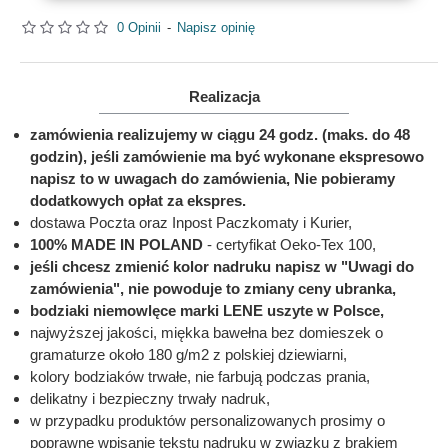
0 Opinii
-
Napisz opinię
Realizacja
zamówienia realizujemy w ciągu 24 godz. (maks. do 48
godzin), jeśli zamówienie ma być wykonane ekspresowo
napisz to w uwagach do zamówienia, Nie pobieramy
dodatkowych opłat za ekspres.
dostawa Poczta oraz Inpost Paczkomaty i Kurier,
100% MADE IN POLAND
- certyfikat Oeko-Tex 100,
jeśli chcesz zmienić kolor nadruku napisz w "Uwagi do
zamówienia", nie powoduje to zmiany ceny ubranka,
bodziaki niemowlęce marki LENE uszyte w Polsce,
najwyższej jakości, miękka bawełna bez domieszek o
gramaturze około 180 g/m2 z polskiej dziewiarni,
kolory bodziaków trwałe, nie farbują podczas prania,
delikatny i bezpieczny trwały nadruk,
w przypadku produktów personalizowanych prosimy o
poprawne wpisanie tekstu nadruku w związku z brakiem