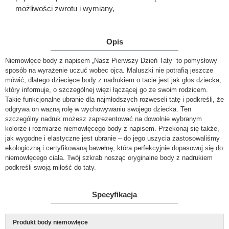
możliwości zwrotu i wymiany,
Opis
Niemowlęce body z napisem „Nasz Pierwszy Dzień Taty” to pomysłowy
sposób na wyrażenie uczuć wobec ojca. Maluszki nie potrafią jeszcze
mówić, dlatego dziecięce body z nadrukiem o tacie jest jak głos dziecka,
który informuje, o szczególnej więzi łączącej go ze swoim rodzicem.
Takie funkcjonalne ubranie dla najmłodszych rozweseli tatę i podkreśli, że
odgrywa on ważną rolę w wychowywaniu swojego dziecka. Ten
szczególny nadruk możesz zaprezentować na dowolnie wybranym
kolorze i rozmiarze niemowlęcego body z napisem. Przekonaj się także,
jak wygodne i elastyczne jest ubranie – do jego uszycia zastosowaliśmy
ekologiczną i certyfikowaną bawełnę, która perfekcyjnie dopasowuj się do
niemowlęcego ciała. Twój szkrab nosząc oryginalne body z nadrukiem
podkreśli swoją miłość do taty.
Specyfikacja
Produkt body niemowlęce