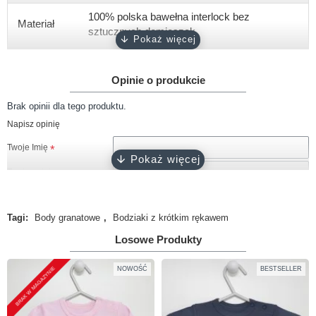
100% polska bawełna interlock bez
Materiał
sztucznych domieszek
Gramatura
około 180 g/m2
Opinie o produkcie
Rękaw
krótki, długi
Brak opinii dla tego produktu.
Rozmiary
56, 62, 68, 74, 80, 86, 92
Napisz opinię
biały, różowy, ciemny róż, błękitny,
Kolor
Twoje Imię
turkusowy, szary, granatowy, czarny
Twoja opinia
Zapięcie
napy bezniklowe
Certyfikat
Oeko-Tex 100
Tagi:
Body granatowe
,
Bodziaki z krótkim rękawem
Produkcja
100% polski produkt - Marka Lene
Losowe Produkty
Uwaga!
HTML nie jest dopuszczony!
Ranking opinii
Zła
Dobra
BRAK W MAGAZYNIE
NOWOŚĆ
BESTSELLER
KONTYNUUJ