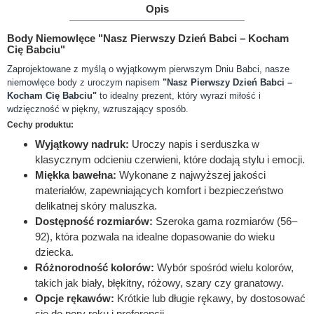
Opis
Body Niemowlęce "Nasz Pierwszy Dzień Babci – Kocham
Cię Babciu"
Zaprojektowane z myślą o wyjątkowym pierwszym Dniu Babci, nasze
niemowlęce body z uroczym napisem
"Nasz Pierwszy Dzień Babci –
Kocham Cię Babciu"
to idealny prezent, który wyrazi miłość i
wdzięczność w piękny, wzruszający sposób.
Cechy produktu:
Wyjątkowy nadruk:
Uroczy napis i serduszka w
klasycznym odcieniu czerwieni, które dodają stylu i emocji.
Miękka bawełna:
Wykonane z najwyższej jakości
materiałów, zapewniających komfort i bezpieczeństwo
delikatnej skóry maluszka.
Dostępność rozmiarów:
Szeroka gama rozmiarów (56–
92), która pozwala na idealne dopasowanie do wieku
dziecka.
Różnorodność kolorów:
Wybór spośród wielu kolorów,
takich jak biały, błękitny, różowy, szary czy granatowy.
Opcje rękawów:
Krótkie lub długie rękawy, by dostosować
się do pory roku i preferencji.