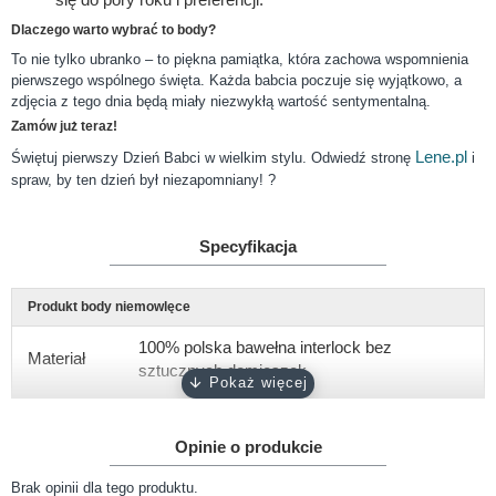
Dlaczego warto wybrać to body?
To nie tylko ubranko – to piękna pamiątka, która zachowa wspomnienia
pierwszego wspólnego święta. Każda babcia poczuje się wyjątkowo, a
zdjęcia z tego dnia będą miały niezwykłą wartość sentymentalną.
Zamów już teraz!
Lene
.pl
Świętuj pierwszy Dzień Babci w wielkim stylu. Odwiedź stronę
i
spraw, by ten dzień był niezapomniany! ?
Specyfikacja
Produkt body niemowlęce
100% polska bawełna interlock bez
Materiał
sztucznych domieszek
Gramatura
około 180 g/m2
Opinie o produkcie
Rękaw
krótki, długi
Brak opinii dla tego produktu.