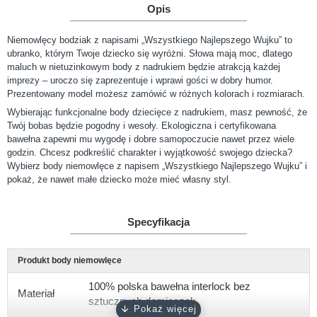
Opis
Niemowlęcy bodziak z napisami „Wszystkiego Najlepszego Wujku” to
ubranko, którym Twoje dziecko się wyróżni. Słowa mają moc, dlatego
maluch w nietuzinkowym body z nadrukiem będzie atrakcją każdej
imprezy – uroczo się zaprezentuje i wprawi gości w dobry humor.
Prezentowany model możesz zamówić w różnych kolorach i rozmiarach.
Wybierając funkcjonalne body dziecięce z nadrukiem, masz pewność, że
Twój bobas będzie pogodny i wesoły. Ekologiczna i certyfikowana
bawełna zapewni mu wygodę i dobre samopoczucie nawet przez wiele
godzin. Chcesz podkreślić charakter i wyjątkowość swojego dziecka?
Wybierz body niemowlęce z napisem „Wszystkiego Najlepszego Wujku” i
pokaż, że nawet małe dziecko może mieć własny styl.
Specyfikacja
Produkt body niemowlęce
100% polska bawełna interlock bez
Materiał
sztucznych domieszek