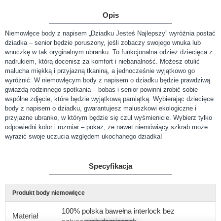
Opis
Niemowlęce body z napisem „Dziadku Jesteś Najlepszy” wyróżnia postać
dziadka – senior będzie poruszony, jeśli zobaczy swojego wnuka lub
wnuczkę w tak oryginalnym ubranku. To funkcjonalna odzież dziecięca z
nadrukiem, którą docenisz za komfort i niebanalność. Możesz otulić
malucha miękką i przyjazną tkaniną, a jednocześnie wyjątkowo go
wyróżnić. W niemowlęcym body z napisem o dziadku będzie prawdziwą
gwiazdą rodzinnego spotkania – bobas i senior powinni zrobić sobie
wspólne zdjęcie, które będzie wyjątkową pamiątką. Wybierając dziecięce
body z napisem o dziadku, gwarantujesz maluszkowi ekologiczne i
przyjazne ubranko, w którym będzie się czuł wyśmienicie. Wybierz tylko
odpowiedni kolor i rozmiar – pokaż, że nawet niemówiący szkrab może
wyrazić swoje uczucia względem ukochanego dziadka!
Specyfikacja
Produkt body niemowlęce
100% polska bawełna interlock bez
Materiał