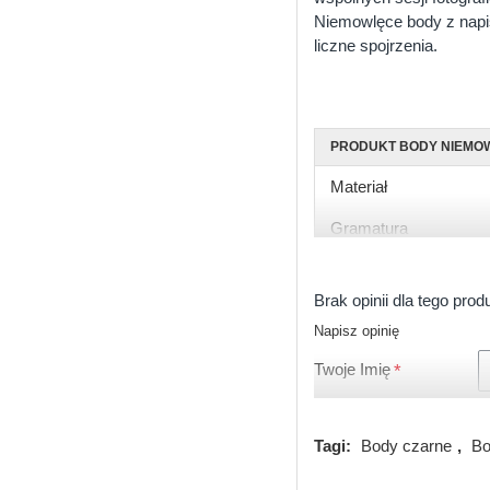
Niemowlęce body z napise
liczne spojrzenia.
PRODUKT BODY NIEMO
Materiał
Gramatura
Rękaw
Brak opinii dla tego prod
Rozmiary
Napisz opinię
Kolor
Twoje Imię
Zapięcie
Certyfikat
Tagi:
Body czarne
,
Bo
Produkcja