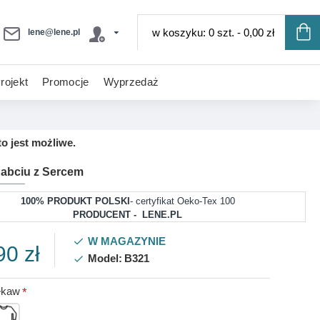
w koszyku: 0 szt. - 0,00 zł
lene@lene.pl
rojekt
Promocje
Wyprzedaż
o jest możliwe.
Babciu z Sercem
100% PRODUKT POLSKI
- certyfikat Oeko-Tex 100
PRODUCENT - LENE.PL
W MAGAZYNIE
90 zł
Model:
B321
ękaw