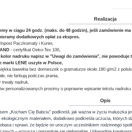
Realizacja
jemy w ciągu 24 godz. (maks. do 48 godzin), jeśli zamówienie 
bieramy dodatkowych opłat za ekspres.
Inpost Paczkomaty i Kurier,
LAND
- certyfikat Oeko-Tex 100,
ć kolor nadruku napisz w "Uwagi do zamówienia", nie powoduje 
e marki LENE uszyte w Polsce,
miękka bawełna bez domieszek o gramaturze około 180 g/m2 z polskie
łe, nie farbują podczas prania,
y trwały nadruk,
ów personalizowanych prosimy o poprawne wpisanie tekstu nadruku 
Opis
em „Kocham Cię Babciu” podkreśli, jak ważna w życiu maluszka jest
i ekologicznym materiałem, dodatkowo podkreśla uczucia, których 
obasa i sprawi, że będzie on uroczym uczestnikiem rodzinnego spotk
ficznych – wzrusza i prezentuje się niebanalnie. Udowadnia kreatyw