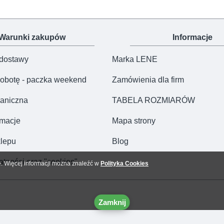
Warunki zakupów
Informacje
 dostawy
Marka LENE
obotę - paczka weekend
Zamówienia dla firm
aniczna
TABELA ROZMIARÓW
amacje
Mapa strony
lepu
Blog
atności oraz "cookies"
e. Więcej informacji można znaleźć w
Polityka Cookies
Zamknij