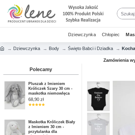
Dziewczynka
Chłopiec
Mask
Dziewczynka
Body
Święto Babci i Dziadka
Kocha
Zamówienia wys
Polecamy
Pluszak z Imieniem
Króliczek Szary 30 cm -
maskotka niemowlęca
68,90 zł
Maskotka Króliczek Biały
z Imieniem 30 cm -
przytulanka dla