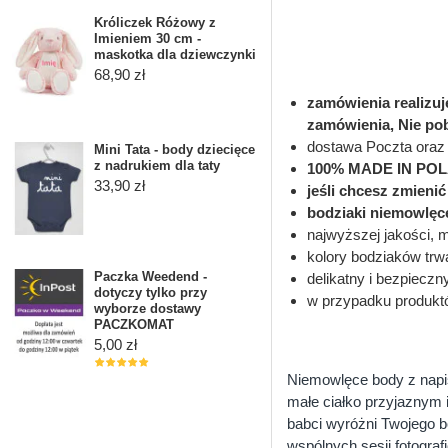
Króliczek Różowy z
Imieniem 30 cm -
maskotka dla dziewczynki
68,90 zł
zamówienia realizu
zamówienia, Nie po
dostawa Poczta oraz 
Mini Tata - body dziecięce
z nadrukiem dla taty
100% MADE IN PO
33,90 zł
jeśli chcesz zmieni
bodziaki niemowlęc
najwyższej jakości, 
kolory bodziaków trwa
Paczka Weedend -
delikatny i bezpieczn
dotyczy tylko przy
w przypadku produkt
wyborze dostawy
PACZKOMAT
5,00 zł
Niemowlęce body z napis
małe ciałko przyjaznym 
babci wyróżni Twojego b
wspólnych sesji fotogra