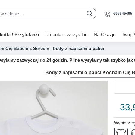
695545495
otki / Przytulanki
Ubranka - wszystkie
Na Okazje
Twój P
m Cię Babciu z Sercem - body z napisami o babci
yłamy zazwyczaj do 24 godzin. Pilne wysyłamy tak szybko jak t
Body z napisami o babci Kocham Cię 
33,
Wybierz r