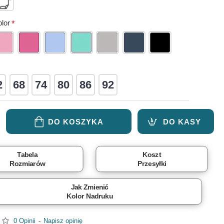
lor
2
68
74
80
86
92
DO KOSZYKA
DO KASY
Tabela
Koszt
Rozmiarów
Przesyłki
Jak Zmienić
Kolor Nadruku
0 Opinii
-
Napisz opinię