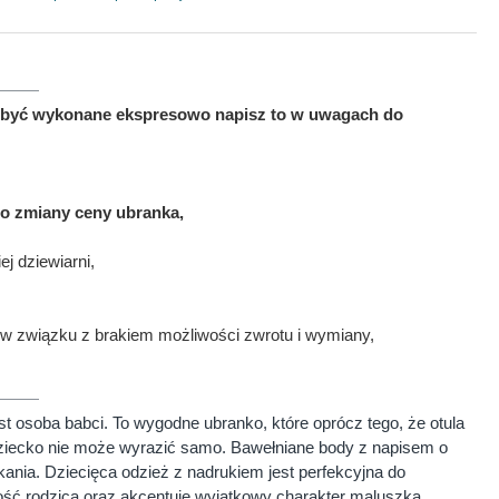
ma być wykonane ekspresowo napisz to w uwagach do
to zmiany ceny ubranka,
j dziewiarni,
w związku z brakiem możliwości zwrotu i wymiany,
 osoba babci. To wygodne ubranko, które oprócz tego, że otula
dziecko nie może wyrazić samo. Bawełniane body z napisem o
ania. Dziecięca odzież z nadrukiem jest perfekcyjna do
ność rodzica oraz akcentuje wyjątkowy charakter maluszka.