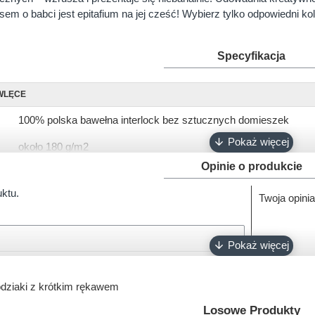
m o babci jest epitafium na jej cześć! Wybierz tylko odpowiedni kolor
Specyfikacja
WLĘCE
100% polska bawełna interlock bez sztucznych domieszek
około 180 g/m2
Opinie o produkcie
krótki, długi
uktu.
Twoja opinia
56, 62, 68, 74, 80, 86, 92
biały, różowy, ciemny róż, błękitny, turkusowy, szary, granatowy
napy bezniklowe
Oeko-Tex 100
dziaki z krótkim rękawem
100% polski produkt - Marka Lene
Losowe Produkty