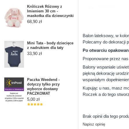
Króliczek Różowy z
Imieniem 30 cm -
maskotka dla dziewczynki
68,90 zł
Balon lateksowy, w kolo
Polecamy do dekoracji 
Mini Tata - body dziecięce
z nadrukiem dla taty
Po otwarciu opakowani
33,90 zł
Proponowane przez nas 
Balony wspaniale uświet
piękną dekorację urodzin
wspaniałym dopełnieniem
Paczka Weedend -
dotyczy tylko przy
Kupując u nas, masz moż
wyborze dostawy
PACZKOMAT
Roczek a do tego stworz
5,00 zł
Brak opinii dla tego prod
Napisz opinię