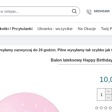
695545495
otki / Przytulanki
Ubranka - wszystkie
Na Okazje
Twój P
yłamy zazwyczaj do 24 godzin. Pilne wysyłamy tak szybko jak t
Balon lateksowy Happy Birthda
10,