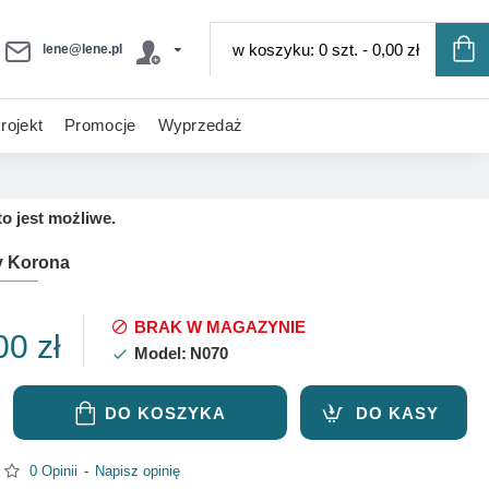
w koszyku: 0 szt. - 0,00 zł
lene@lene.pl
rojekt
Promocje
Wyprzedaż
o jest możliwe.
y Korona
BRAK W MAGAZYNIE
00 zł
Model:
N070
DO KOSZYKA
DO KASY
0 Opinii
-
Napisz opinię