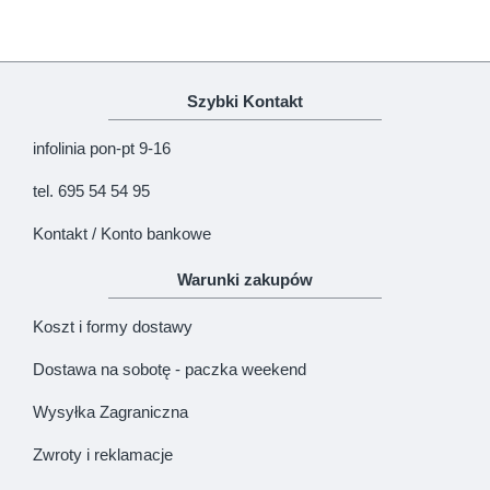
Uwaga!
HTML nie jest dopuszczony!
Ranking opinii
Zła
Dobra
Szybki Kontakt
KONTYNUUJ
infolinia pon-pt 9-16
tel. 695 54 54 95
Kontakt / Konto bankowe
Warunki zakupów
Koszt i formy dostawy
Dostawa na sobotę - paczka weekend
Wysyłka Zagraniczna
Zwroty i reklamacje