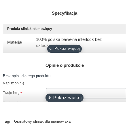
Specyfikacja
Produkt śliniak niemowlęcy
100% polska bawełna interlock bez
Materiał
sztucznych domieszek
Gramatura
około 180 g/m2
Opinie o produkcie
Rozmiar
rozmiar uniwersalny, wymiary 22x23 cm
Brak opinii dla tego produktu.
biały, różowy, ciemny róż, błękitny,
Kolor
Napisz opinię
turkusowy, szary, granatowy, czarny
Twoje Imię
Certyfikat
Oeko-Tex 100
Twoja opinia
Produkcja
100% polski produkt - Marka Lene
Tagi:
Granatowy śliniak dla niemowlaka