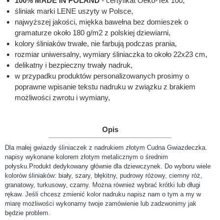
100% MADE IN POLAND
- certyfikat Oeko-Tex 100,
śliniak marki LENE uszyty w Polsce,
najwyższej jakości, miękka bawełna bez domieszek o
gramaturze około 180 g/m2 z polskiej dziewiarni,
kolory śliniaków trwałe, nie farbują podczas prania,
rozmiar uniwersalny, wymiary śliniaczka to około 22x23 cm,
delikatny i bezpieczny trwały nadruk,
w przypadku produktów personalizowanych prosimy o
poprawne wpisanie tekstu nadruku w związku z brakiem
możliwości zwrotu i wymiany,
Opis
Dla małej gwiazdy śliniaczek z nadrukiem złotym Cudna Gwiazdeczka.
napisy wykonane kolorem złotym metalicznym o średnim
połysku.Produkt dedykowany głównie dla dziewczynek. Do wyboru wiele
kolorów śliniaków: biały, szary, błękitny, pudrowy różowy, ciemny róż,
granatowy, turkusowy, czarny. Można również wybrać krótki lub długi
rękaw. Jeśli chcesz zmienić kolor nadruku napisz nam o tym a my w
miarę możliwości wykonamy twoje zamówienie lub zadzwonimy jak
będzie problem.