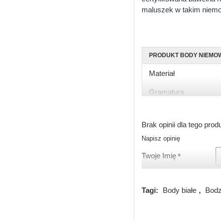
maluszek w takim niem
PRODUKT BODY NIEMO
Materiał
Gramatura
Rękaw
Brak opinii dla tego prod
Rozmiary
Napisz opinię
Kolor
Twoje Imię
Zapięcie
Certyfikat
Tagi:
Body białe
,
Bodz
Produkcja