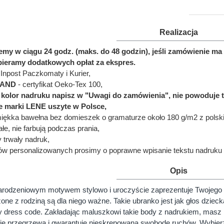
Realizacja
jemy w ciągu 24 godz. (maks. do 48 godzin), jeśli zamówienie 
bieramy dodatkowych opłat za ekspres.
Inpost Paczkomaty i Kurier,
LAND
- certyfikat Oeko-Tex 100,
ć kolor nadruku napisz w "Uwagi do zamówienia", nie powoduje 
e marki LENE uszyte w Polsce,
miękka bawełna bez domieszek o gramaturze około 180 g/m2 z polskie
łe, nie farbują podczas prania,
y trwały nadruk,
ów personalizowanych prosimy o poprawne wpisanie tekstu nadruku 
Opis
arodzeniowym motywem stylowo i uroczyście zaprezentuje Twojego 
ne z rodziną są dla niego ważne. Takie ubranko jest jak głos dziecka
y dress code. Zakładając maluszkowi takie body z nadrukiem, masz p
ie przegrzewa i gwarantuje nieskrępowaną swobodę ruchów. Wybierz o