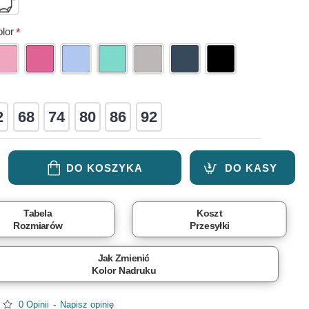
lor
2
68
74
80
86
92
DO KOSZYKA
DO KASY
Tabela
Koszt
Rozmiarów
Przesyłki
Jak Zmienić
Kolor Nadruku
0 Opinii
-
Napisz opinię