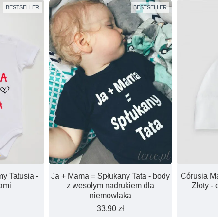
BESTSELLER
BESTSELLER
y Tatusia -
Ja + Mama = Spłukany Tata - body
Córusia Ma
ami
z wesołym nadrukiem dla
Złoty -
niemowlaka
33,90 zł