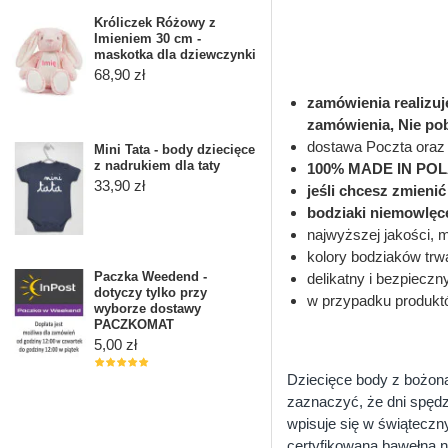
Króliczek Różowy z
Imieniem 30 cm -
maskotka dla dziewczynki
68,90 zł
zamówienia realizu
zamówienia, Nie po
dostawa Poczta oraz 
Mini Tata - body dziecięce
z nadrukiem dla taty
100% MADE IN PO
33,90 zł
jeśli chcesz zmieni
bodziaki niemowlęc
najwyższej jakości, 
kolory bodziaków trwa
Paczka Weedend -
delikatny i bezpieczn
dotyczy tylko przy
w przypadku produkt
wyborze dostawy
PACZKOMAT
5,00 zł
Dziecięce body z bożon
zaznaczyć, że dni spędzo
wpisuje się w świąteczn
certyfikowana bawełna n