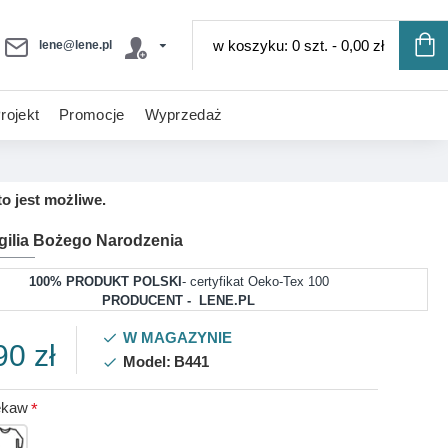
w koszyku: 0 szt. - 0,00 zł
lene@lene.pl
rojekt
Promocje
Wyprzedaż
o jest możliwe.
gilia Bożego Narodzenia
100% PRODUKT POLSKI
- certyfikat Oeko-Tex 100
PRODUCENT - LENE.PL
W MAGAZYNIE
90 zł
Model:
B441
ękaw