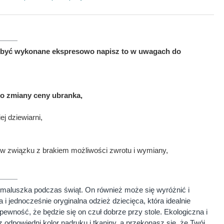
ma być wykonane ekspresowo napisz to w uwagach do
to zmiany ceny ubranka,
j dziewiarni,
w związku z brakiem możliwości zwrotu i wymiany,
maluszka podczas świąt. On również może się wyróżnić i
 i jednocześnie oryginalna odzież dziecięca, która idealnie
ewność, że będzie się on czuł dobrze przy stole. Ekologiczna i
dpowiedni kolor nadruku i tkaniny, a przekonasz się, że Twój