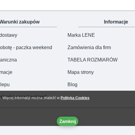
Warunki zakupów
Informacje
 dostawy
Marka LENE
obotę - paczka weekend
Zamówienia dla firm
aniczna
TABELA ROZMIARÓW
amacje
Mapa strony
lepu
Blog
atności oraz "cookies"
e. Więcej informacji można znaleźć w
Polityka Cookies
Zamknij