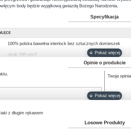
owlęcym body będzie wyjątkową gwiazdą Bożego Narodzenia.
Specyfikacja
WLĘCE
100% polska bawełna interlock bez sztucznych domieszek
około 180 g/m2
Opinie o produkcie
krótki, długi
uktu.
Twoja opinia
56, 62, 68, 74, 80, 86, 92
biały, różowy, ciemny róż, błękitny, turkusowy, szary, granatowy
napy bezniklowe
Oeko-Tex 100
iaki z długim rękawem
100% polski produkt - Marka Lene
Losowe Produkty