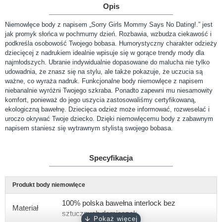
Opis
Niemowlęce body z napisem „Sorry Girls Mommy Says No Dating!.” jest
jak promyk słońca w pochmurny dzień. Rozbawia, wzbudza ciekawość i
podkreśla osobowość Twojego bobasa. Humorystyczny charakter odzieży
dziecięcej z nadrukiem idealnie wpisuje się w gorące trendy mody dla
najmłodszych. Ubranie indywidualnie dopasowane do malucha nie tylko
udowadnia, że znasz się na stylu, ale także pokazuje, że uczucia są
ważne, co wyraża nadruk. Funkcjonalne body niemowlęce z napisem
niebanalnie wyróżni Twojego szkraba. Ponadto zapewni mu niesamowity
komfort, ponieważ do jego uszycia zastosowaliśmy certyfikowaną,
ekologiczną bawełnę. Dziecięca odzież może informować, rozweselać i
uroczo okrywać Twoje dziecko. Dzięki niemowlęcemu body z zabawnym
napisem staniesz się wytrawnym stylistą swojego bobasa.
Specyfikacja
Produkt body niemowlęce
100% polska bawełna interlock bez
Materiał
sztucznych domieszek