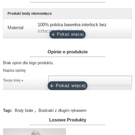
Produkt body niemowlęce
100% polska bawełna interlock bez
Materiał
sztucznych domieszek
Gramatura
około 180 g/m2
Opinie o produkcie
Rękaw
krótki, długi
Brak opinii dla tego produktu.
Rozmiary
56, 62, 68, 74, 80, 86, 92
Napisz opinię
Kolor
biały
Twoje Imię
Zapięcie
napy bezniklowe
Twoja opinia
Certyfikat
Oeko-Tex 100
Tagi:
Body białe
,
Bodziaki z długim rękawem
Produkcja
100% polski produkt - Marka Lene
Losowe Produkty
Uwaga!
HTML nie jest dopuszczony!
Ranking opinii
Zła
Dobra