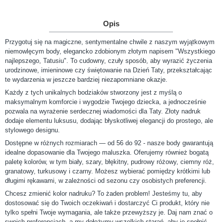
Opis
Przygotuj się na magiczne, sentymentalne chwile z naszym wyjątkowym
niemowlęcym body, elegancko zdobionym złotym napisem "Wszystkiego
najlepszego, Tatusiu". To cudowny, czuły sposób, aby wyrazić życzenia
urodzinowe, imieninowe czy świętowanie na Dzień Taty, przekształcając
te wydarzenia w jeszcze bardziej niezapomniane okazje.
Każdy z tych unikalnych bodziaków stworzony jest z myślą o
maksymalnym komforcie i wygodzie Twojego dziecka, a jednocześnie
pozwala na wyrażenie serdecznej wiadomości dla Taty. Złoty nadruk
dodaje elementu luksusu, dodając błyskotliwej elegancji do prostego, ale
stylowego designu.
Dostępne w różnych rozmiarach — od 56 do 92 - nasze body gwarantują
idealne dopasowanie dla Twojego maluszka. Oferujemy również bogatą
paletę kolorów, w tym biały, szary, błękitny, pudrowy różowy, ciemny róż,
granatowy, turkusowy i czarny. Możesz wybierać pomiędzy krótkimi lub
długimi rękawami, w zależności od sezonu czy osobistych preferencji.
Chcesz zmienić kolor nadruku? To żaden problem! Jesteśmy tu, aby
dostosować się do Twoich oczekiwań i dostarczyć Ci produkt, który nie
tylko spełni Twoje wymagania, ale także przewyższy je. Daj nam znać o
swoich preferencjach, a my dołożymy wszelkich starań, aby je spełnić.