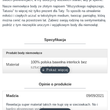
Nasze niemowlęce body ze złotym napisem "Wszystkiego najlepszego,
Tatusiu" to więcej niż tylko prezent dla Taty. To sposób na utrwalenie
miłości i ciepłych uczuć w tekstylnym medium, tworząc pamiątkę, którą
można cenić na przestrzeni lat. Zabierz swoją rodzinę na sentymentalną
podróż z tym niezwykle uroczym i wyjątkowym body dla niemowląt.
Specyfikacja
Produkt body niemowlęce
100% polska bawełna interlock bez
Materiał
sztucznych domieszek
Gramatura
około 180 g/m2
Opinie o produkcie
Rękaw
krótki, długi
Rozmiary
56, 62, 68, 74, 80, 86, 92
Madzia
09/09/2021
biały, różowy, ciemny róż, błękitny,
Rewelacja super materiał takich nie kupi się w sieciowkach. No i
Kolor
bardzo ekspresowo wysłali
turkusowy, szary, granatowy, czarny