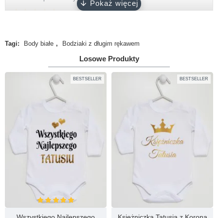
Zapięcie
napy bezniklowe
Napisz opinię
Certyfikat
Oeko-Tex 100
Tagi:
Body białe
,
Bodziaki z długim rękawem
Twoje Imię
Produkcja
100% polski produkt - Marka Lene
Losowe Produkty
Twoja opinia
BESTSELLER
BESTSELLER
Uwaga!
HTML nie jest dopuszczony!
Ranking opinii
Zła
Dobra
KONTYNUUJ
Wszystkiego Najlepszego
Księżniczka Tatusia z Koroną