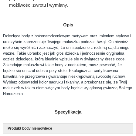
możliwości zwrotu i wymiany,
Opis
Dziecięce body z bożonarodzeniowym motywem oraz imieniem stylowo i
uroczyście zaprezentuje Twojego maluszka podczas świąt. On również
może się wyróżnić i zaznaczyć, że dni spędzone z rodziną są dla niego
ważne. Takie ubranko jest jak głos dziecka i jednocześnie oryginalna
odzież dziecięca, która idealnie wpisuje się w świąteczny dress code.
Zakładając maluszkowi takie body z nadrukiem, masz pewność, że
będzie się on czuł dobrze przy stole. Ekologiczna i certyfikowana
bawełna nie przegrzewa i gwarantuje nieskrępowaną swobodę ruchów.
Wybierz odpowiedni kolor nadruku i tkaniny, a przekonasz się, że Twój
maluszek w takim niemowlęcym body będzie wyjątkową gwiazdą Bożego
Narodzenia.
Specyfikacja
Produkt body niemowlęce