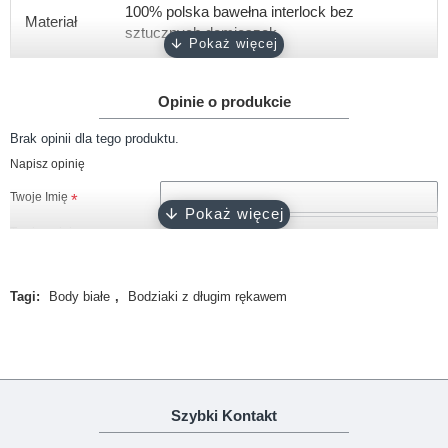
100% polska bawełna interlock bez
Materiał
sztucznych domieszek
Gramatura
około 180 g/m2
Opinie o produkcie
Rękaw
krótki, długi
Brak opinii dla tego produktu.
Rozmiary
56, 62, 68, 74, 80, 86, 92
Napisz opinię
Kolor
biały
Twoje Imię
Zapięcie
napy bezniklowe
Twoja opinia
Certyfikat
Oeko-Tex 100
Tagi:
Body białe
,
Bodziaki z długim rękawem
Produkcja
100% polski produkt - Marka Lene
Uwaga!
HTML nie jest dopuszczony!
Ranking opinii
Zła
Dobra
Szybki Kontakt
KONTYNUUJ