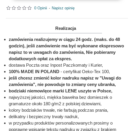
0 Opinii
-
Napisz opinię
Realizacja
zamówienia realizujemy w ciągu 24 godz. (maks. do 48
godzin), jeśli zamówienie ma być wykonane ekspresowo
napisz to w uwagach do zamówienia, Nie pobieramy
dodatkowych opłat za ekspres.
dostawa Poczta oraz Inpost Paczkomaty i Kurier,
100% MADE IN POLAND
- certyfikat Oeko-Tex 100,
jeśli chcesz zmienić kolor nadruku napisz w "Uwagi do
zamówienia", nie powoduje to zmiany ceny ubranka,
bodziaki niemowlęce marki LENE uszyte w Polsce,
najwyższej jakości, miękka bawełna bez domieszek o
gramaturze około 180 g/m2 z polskiej dziewiarni,
kolory bodziaków trwałe, nie farbują podczas prania,
delikatny i bezpieczny trwały nadruk,
w przypadku produktów personalizowanych prosimy o
poprawne wpisanie tekstu nadruku w związku z brakiem