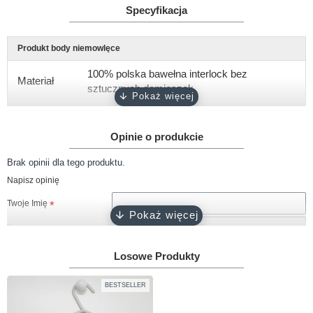
Specyfikacja
Produkt body niemowlęce
100% polska bawełna interlock bez
Materiał
sztucznych domieszek
Gramatura
około 180 g/m2
Opinie o produkcie
Rękaw
krótki, długi
Brak opinii dla tego produktu.
Rozmiary
56, 62, 68, 74, 80, 86, 92
Napisz opinię
biały, różowy, ciemny róż, błękitny,
Kolor
Twoje Imię
turkusowy, szary, granatowy, czarny
Twoja opinia
Zapięcie
napy bezniklowe
Losowe Produkty
Certyfikat
Oeko-Tex 100
BESTSELLER
Produkcja
100% polski produkt - Marka Lene
Uwaga!
HTML nie jest dopuszczony!