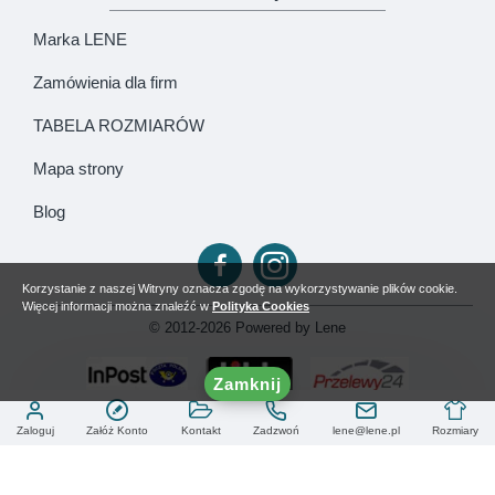
Marka LENE
Zamówienia dla firm
TABELA ROZMIARÓW
Mapa strony
Blog
Korzystanie z naszej Witryny oznacza zgodę na wykorzystywanie plików cookie.
Więcej informacji można znaleźć w
Polityka Cookies
© 2012-2026 Powered by Lene
Zamknij
Zaloguj
Załóż Konto
Kontakt
Zadzwoń
lene@lene.pl
Rozmiary