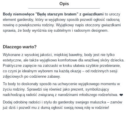
Opis
Body niemowlęce "Będę starszym bratem" z gwiazdkami
to uroczy
element garderoby, który w wyjątkowy sposób pozwoli ogłosić radosną
nowinę o powiększeniu rodziny. Wyjątkowy napis otoczony gwiazdkami
sprawia, że body wyróżnia się subtelnym i radosnym designem.
Dlaczego warto?
Wykonane z wysokiej jakości, miękkiej bawełny, body jest nie tylko
estetyczne, ale także wyjątkowo komfortowe dla wrażliwej skóry dziecka.
Praktyczne zapięcie na zatrzaski w kroku ułatwia szybkie przebieranie,
co czyni je idealnym wyborem na każdą okazję – od rodzinnych sesji
zdjęciowych po codzienne zabawy.
To body to doskonały sposób na uchwycenie wyjątkowego momentu w
życiu rodziny. Sprawdzi się również jako prezent, symbolizujący
nadchodzącą radość związaną z narodzinami młodszego rodzeństwa. ❤️
Dodaj odrobinę radości i stylu do garderoby swojego maluszka – zamów
już dziś i pozwól mu z dumą ogłosić swoją nową rolę w rodzinie!