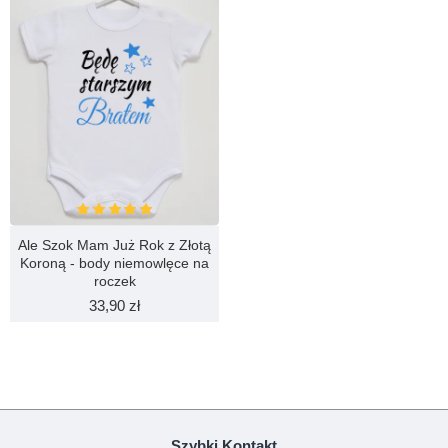
Ranking opinii
Zła
Dobra
KONTYNUUJ
Ale Szok Mam Już Rok z Złotą
Koroną - body niemowlęce na
roczek
33,90 zł
Szybki Kontakt