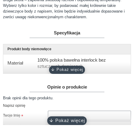
Wybierz tylko kolor i rozmiar, by podarować małej królewnie takie
dziewczęce body z napisem, które będzie indywidualnie dopasowane i
zwróci uwagę niekonwencjonalnym charakterem.
Specyfikacja
Produkt body niemowlęce
100% polska bawełna interlock bez
Materiał
sztucznych domieszek
Gramatura
około 180 g/m2
Opinie o produkcie
Rękaw
krótki, długi
Brak opinii dla tego produktu.
Rozmiary
56, 62, 68, 74, 80, 86, 92
Napisz opinię
Kolor
biały
Twoje Imię
Zapięcie
napy bezniklowe
Twoja opinia