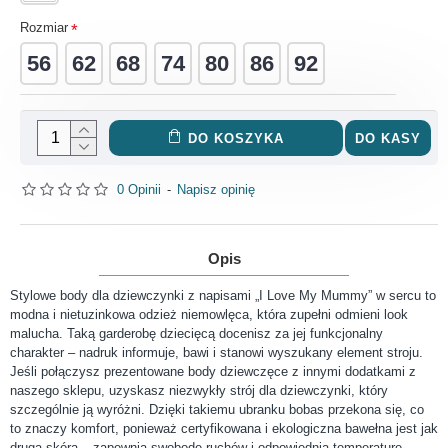
Rozmiar
56
62
68
74
80
86
92
DO KOSZYKA
DO KASY
0 Opinii
-
Napisz opinię
Opis
Stylowe body dla dziewczynki z napisami „I Love My Mummy” w sercu to
modna i nietuzinkowa odzież niemowlęca, która zupełni odmieni look
malucha. Taką garderobę dziecięcą docenisz za jej funkcjonalny
charakter – nadruk informuje, bawi i stanowi wyszukany element stroju.
Jeśli połączysz prezentowane body dziewczęce z innymi dodatkami z
naszego sklepu, uzyskasz niezwykły strój dla dziewczynki, który
szczególnie ją wyróżni. Dzięki takiemu ubranku bobas przekona się, co
to znaczy komfort, ponieważ certyfikowana i ekologiczna bawełna jest jak
druga skóra – zapewnia swobodę ruchów i odpowiednią temperaturę.