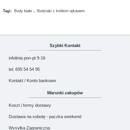
Certyfikat
Oeko-Tex 100
Tagi:
Body białe
,
Bodziaki z krótkim rękawem
Produkcja
100% polski produkt - Marka Lene
Uwaga!
HTML nie jest dopuszczony!
Ranking opinii
Zła
Dobra
Szybki Kontakt
KONTYNUUJ
infolinia pon-pt 9-16
tel. 695 54 54 95
Kontakt / Konto bankowe
Warunki zakupów
Koszt i formy dostawy
Dostawa na sobotę - paczka weekend
Wysyłka Zagraniczna