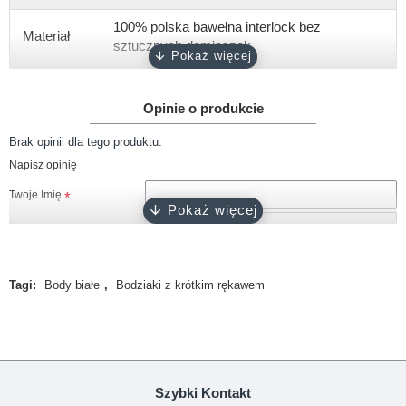
100% polska bawełna interlock bez
Materiał
sztucznych domieszek
Gramatura
około 180 g/m2
Opinie o produkcie
Rękaw
krótki, długi
Brak opinii dla tego produktu.
Rozmiary
56, 62, 68, 74, 80, 86, 92
Napisz opinię
biały, różowy, ciemny róż, błękitny,
Kolor
Twoje Imię
turkusowy, szary, granatowy, czarny
Twoja opinia
Zapięcie
napy bezniklowe
Certyfikat
Oeko-Tex 100
Tagi:
Body białe
,
Bodziaki z krótkim rękawem
Produkcja
100% polski produkt - Marka Lene
Uwaga!
HTML nie jest dopuszczony!
Ranking opinii
Zła
Dobra
Szybki Kontakt
KONTYNUUJ