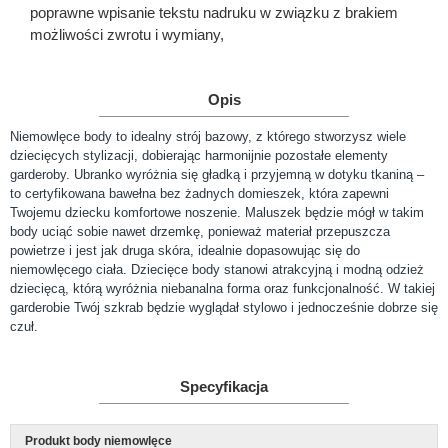
poprawne wpisanie tekstu nadruku w związku z brakiem
możliwości zwrotu i wymiany,
Opis
Niemowlęce body to idealny strój bazowy, z którego stworzysz wiele
dziecięcych stylizacji, dobierając harmonijnie pozostałe elementy
garderoby. Ubranko wyróżnia się gładką i przyjemną w dotyku tkaniną –
to certyfikowana bawełna bez żadnych domieszek, która zapewni
Twojemu dziecku komfortowe noszenie. Maluszek będzie mógł w takim
body uciąć sobie nawet drzemkę, ponieważ materiał przepuszcza
powietrze i jest jak druga skóra, idealnie dopasowując się do
niemowlęcego ciała. Dziecięce body stanowi atrakcyjną i modną odzież
dziecięcą, którą wyróżnia niebanalna forma oraz funkcjonalność. W takiej
garderobie Twój szkrab będzie wyglądał stylowo i jednocześnie dobrze się
czuł.
Specyfikacja
Produkt body niemowlęce