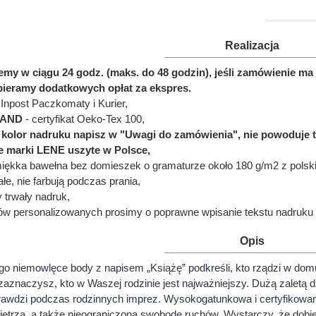
Realizacja
jemy w ciągu 24 godz. (maks. do 48 godzin), jeśli zamówienie 
bieramy dodatkowych opłat za ekspres.
Inpost Paczkomaty i Kurier,
LAND
- certyfikat Oeko-Tex 100,
ć kolor nadruku napisz w "Uwagi do zamówienia", nie powoduje 
e marki LENE uszyte w Polsce,
miękka bawełna bez domieszek o gramaturze około 180 g/m2 z polskie
łe, nie farbują podczas prania,
y trwały nadruk,
ów personalizowanych prosimy o poprawne wpisanie tekstu nadruku 
Opis
go niemowlęce body z napisem „Książę” podkreśli, kto rządzi w dom
znaczysz, kto w Waszej rodzinie jest najważniejszy. Dużą zaletą dz
rawdzi podczas rodzinnych imprez. Wysokogatunkowa i certyfikowana
etrza, a także nieograniczoną swobodę ruchów. Wystarczy, że dobier