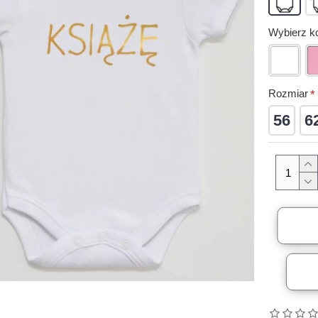
Wybierz ko
Rozmiar
56
6