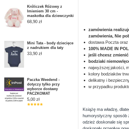
Króliczek Różowy z
Imieniem 30 cm -
maskotka dla dziewczynki
68,90 zł
zamówienia realizu
zamówienia, Nie po
dostawa Poczta oraz 
Mini Tata - body dziecięce
z nadrukiem dla taty
100% MADE IN PO
33,90 zł
jeśli chcesz zmieni
bodziaki niemowlęc
najwyższej jakości, 
kolory bodziaków trwa
Paczka Weedend -
delikatny i bezpieczn
dotyczy tylko przy
w przypadku produkt
wyborze dostawy
PACZKOMAT
5,00 zł
Książę ma władzę, dlate
humorystyczny sposób za
odzież doskonale się sp
doskonały przepływ powi