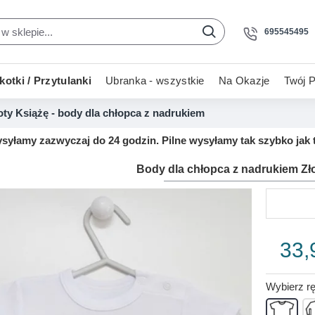
695545495
otki / Przytulanki
Ubranka - wszystkie
Na Okazje
Twój P
oty Książę - body dla chłopca z nadrukiem
yłamy zazwyczaj do 24 godzin. Pilne wysyłamy tak szybko jak t
Body dla chłopca z nadrukiem Zł
33,
Wybierz r