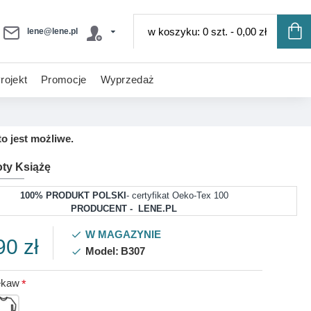
w koszyku: 0 szt. - 0,00 zł
lene@lene.pl
rojekt
Promocje
Wyprzedaż
o jest możliwe.
oty Książę
100% PRODUKT POLSKI
- certyfikat Oeko-Tex 100
PRODUCENT - LENE.PL
W MAGAZYNIE
90 zł
Model:
B307
ękaw