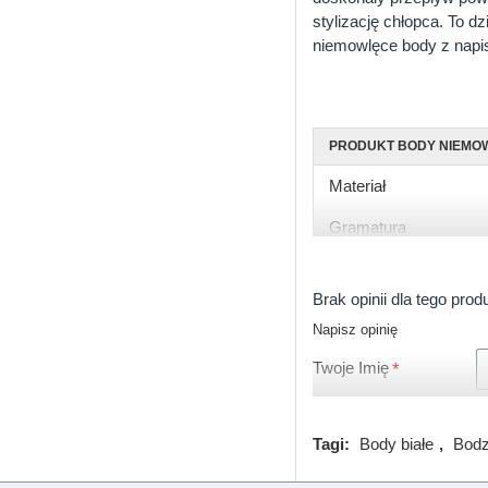
stylizację chłopca. To d
niemowlęce body z napis
PRODUKT BODY NIEMO
Materiał
Gramatura
Rękaw
Brak opinii dla tego prod
Rozmiary
Napisz opinię
Kolor
Twoje Imię
Zapięcie
Certyfikat
Tagi:
Body białe
,
Bodz
Produkcja