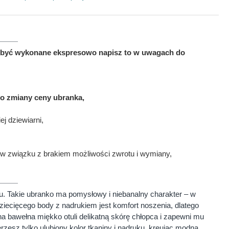
ma być wykonane ekspresowo napisz to w uwagach do
to zmiany ceny ubranka,
j dziewiarni,
w związku z brakiem możliwości zwrotu i wymiany,
u. Takie ubranko ma pomysłowy i niebanalny charakter – w
iecięcego body z nadrukiem jest komfort noszenia, dlatego
 bawełna miękko otuli delikatną skórę chłopca i zapewni mu
zesz tylko ulubiony kolor tkaniny i nadruku, kreując modną