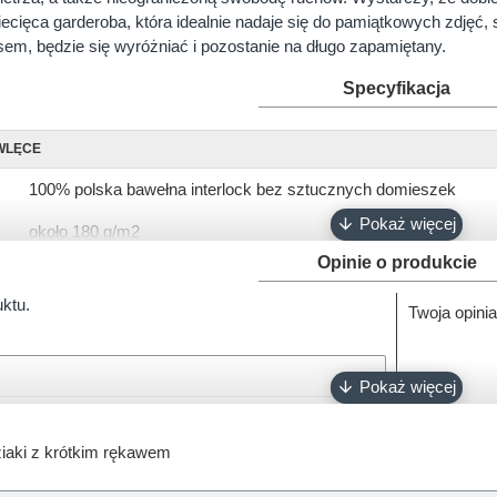
ziecięca garderoba, która idealnie nadaje się do pamiątkowych zdjęć
em, będzie się wyróżniać i pozostanie na długo zapamiętany.
Specyfikacja
WLĘCE
100% polska bawełna interlock bez sztucznych domieszek
około 180 g/m2
Opinie o produkcie
krótki, długi
uktu.
Twoja opinia
56, 62, 68, 74, 80, 86, 92
biały, różowy, ciemny róż, błękitny, turkusowy, szary, granatowy
napy bezniklowe
Oeko-Tex 100
iaki z krótkim rękawem
100% polski produkt - Marka Lene