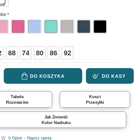
lor
2
68
74
80
86
92
DO KOSZYKA
DO KASY
Tabela
Koszt
Rozmiarów
Przesyłki
Jak Zmienić
Kolor Nadruku
0 Opinii
-
Napisz opinię