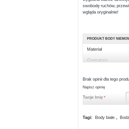
swobodę ruchów, przewie
wgląda oryginalnie!
PRODUKT BODY NIEMO
Materiał
Gramatura
Rękaw
Brak opinii dla tego prod
Rozmiary
Napisz opinię
Kolor
Twoje Imię
Zapięcie
Certyfikat
Tagi:
Body białe
,
Bodz
Produkcja