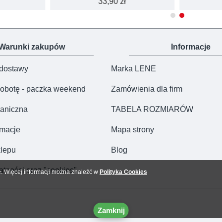
33,90 zł
Warunki zakupów
Informacje
 dostawy
Marka LENE
obotę - paczka weekend
Zamówienia dla firm
aniczna
TABELA ROZMIARÓW
amacje
Mapa strony
lepu
Blog
atności oraz "cookies"
e. Więcej informacji można znaleźć w
Polityka Cookies
Zamknij