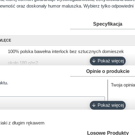
wność oraz doskonały humor maluszka. Wybierz tylko odpowiedni rozm
Specyfikacja
WLĘCE
100% polska bawełna interlock bez sztucznych domieszek
około 180 g/m2
Opinie o produkcie
krótki, długi
uktu.
Twoja opinia
56, 62, 68, 74, 80, 86, 92
biały, różowy, ciemny róż, błękitny, turkusowy, szary, granatowy
napy bezniklowe
Oeko-Tex 100
iaki z długim rękawem
100% polski produkt - Marka Lene
Losowe Produkty