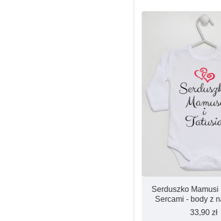
Synek Idealny z Koroną Złotą -
Serduszko Mamusi i
bodziak dla chłopca z nadrukiem
Sercami - body z 
33,90 zł
33,90 zł