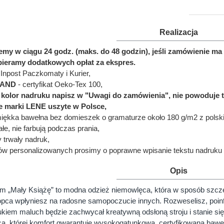
Realizacja
jemy w ciągu 24 godz. (maks. do 48 godzin), jeśli zamówienie 
bieramy dodatkowych opłat za ekspres.
Inpost Paczkomaty i Kurier,
LAND
- certyfikat Oeko-Tex 100,
ć kolor nadruku napisz w "Uwagi do zamówienia", nie powoduje 
e marki LENE uszyte w Polsce,
miękka bawełna bez domieszek o gramaturze około 180 g/m2 z polskie
łe, nie farbują podczas prania,
y trwały nadruk,
ów personalizowanych prosimy o poprawne wpisanie tekstu nadruku 
Opis
m „Mały Książę” to modna odzież niemowlęca, która w sposób szcze
opca wpłyniesz na radosne samopoczucie innych. Rozweselisz, poin
kiem maluch będzie zachwycał kreatywną odsłoną stroju i stanie się
a, której komfort gwarantuje wysokogatunkowa, certyfikowana baweł