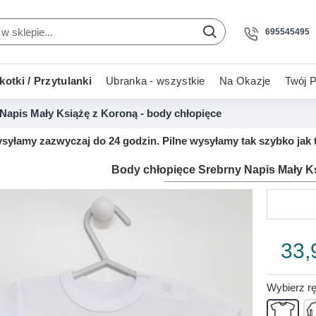
695545495
otki / Przytulanki
Ubranka - wszystkie
Na Okazje
Twój P
Napis Mały Książę z Koroną - body chłopięce
yłamy zazwyczaj do 24 godzin. Pilne wysyłamy tak szybko jak t
Body chłopięce Srebrny Napis Mały K
33,
Wybierz r