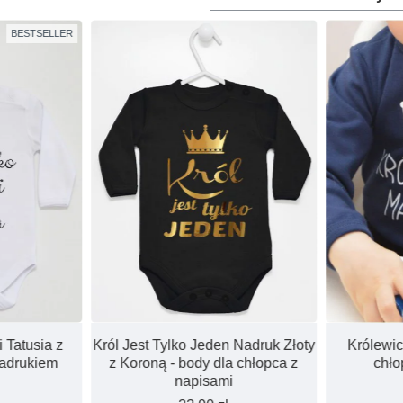
BESTSELLER
 Tatusia z
Król Jest Tylko Jeden Nadruk Złoty
Królewic
nadrukiem
z Koroną - body dla chłopca z
chło
napisami