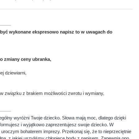
ma być wykonane ekspresowo napisz to w uwagach do
to zmiany ceny ubranka,
j dziewiarni,
w związku z brakiem możliwości zwrotu i wymiany,
gólny wyróżni Twoje dziecko. Słowa mają moc, dlatego dzięki
formujesz i wyjątkowo zaprezentujesz swoje dziecko. W
 uroczym bohaterem imprezy. Przekonaj się, że to nieprzeciętnie
na, z jakiej uszyliśmy chłopięce body z napisem. Zapewnia ono