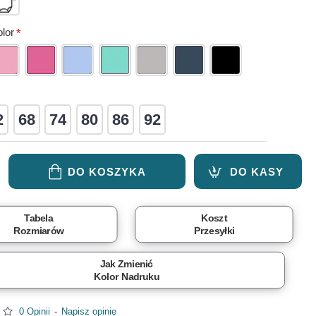
lor
2
68
74
80
86
92
DO KOSZYKA
DO KASY
Tabela
Koszt
Rozmiarów
Przesyłki
Jak Zmienić
Kolor Nadruku
0 Opinii
-
Napisz opinię