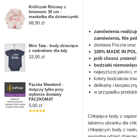
Króliczek Różowy z
Imieniem 30 cm -
maskotka dla dziewczynki
68,90 zł
zamówienia realizu
zamówienia, Nie po
dostawa Poczta oraz 
Mini Tata - body dziecięce
z nadrukiem dla taty
100% MADE IN PO
33,90 zł
jeśli chcesz zmieni
bodziaki niemowlęc
najwyższej jakości, 
kolory bodziaków trwa
Paczka Weedend -
delikatny i bezpieczn
dotyczy tylko przy
w przypadku produkt
wyborze dostawy
PACZKOMAT
5,00 zł
Chłopięce body z napise
takiemu ubranku dla chł
chłopięcym body z nadru
wygodna odzież dziecięc