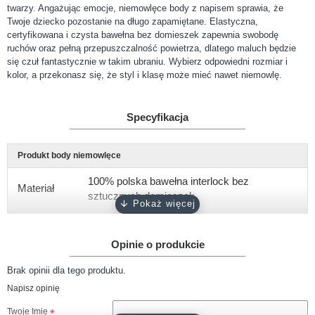
twarzy. Angażując emocje, niemowlęce body z napisem sprawia, że
Twoje dziecko pozostanie na długo zapamiętane. Elastyczna,
certyfikowana i czysta bawełna bez domieszek zapewnia swobodę
ruchów oraz pełną przepuszczalność powietrza, dlatego maluch będzie
się czuł fantastycznie w takim ubraniu. Wybierz odpowiedni rozmiar i
kolor, a przekonasz się, że styl i klasę może mieć nawet niemowlę.
Specyfikacja
Produkt body niemowlęce
100% polska bawełna interlock bez
Materiał
sztucznych domieszek
Gramatura
około 180 g/m2
Opinie o produkcie
Rękaw
krótki, długi
Brak opinii dla tego produktu.
Rozmiary
56, 62, 68, 74, 80, 86, 92
Napisz opinię
Kolor
biały
Twoje Imię