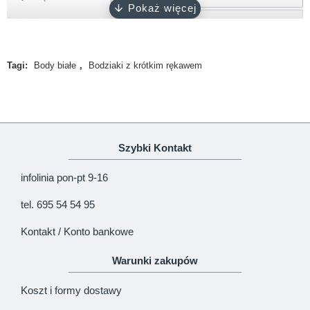
Zapięcie
napy bezniklowe
Twoja opinia
Certyfikat
Oeko-Tex 100
Tagi:
Body białe
,
Bodziaki z krótkim rękawem
Produkcja
100% polski produkt - Marka Lene
Uwaga!
HTML nie jest dopuszczony!
Ranking opinii
Zła
Dobra
Szybki Kontakt
KONTYNUUJ
infolinia pon-pt 9-16
tel. 695 54 54 95
Kontakt / Konto bankowe
Warunki zakupów
Koszt i formy dostawy