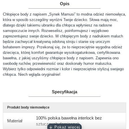
Opis
Chłopięce body z napisem „Synek Mamusi” to modna odzież niemowlęca,
która w sposób szczególny wyróżni Twoje dziecko. Słowa mają moc,
dlatego dzięki takiemu ubranku dla chłopca wpłyniesz na radosne
samopoczucie innych. Rozweselisz, poinformujesz i wyjątkowo
zaprezentujesz swoje dziecko. W chłopięcym body z nadrukiem maluch
będzie zachwycał kreatywną odsłoną stroju i stanie się uroczym
bohaterem imprezy. Przekonaj się, że to nieprzeciętnie wygodna odzież
dziecięca, której komfort gwarantuje wysokogatunkowa, certyfikowana
bawełna, z jakiej uszyliśmy chłopięce body z napisem. Zapewnia ono
swobodę ruchów, przewiewność oraz doskonały humor maluszka.
Wybierz tylko odpowiedni rozmiar i kolor i nieprzeciętnie stylizuj swojego
chłopca. Niech wgląda oryginalnie!
Specyfikacja
Produkt body niemowlęce
100% polska bawełna interlock bez
Materiał
sztucznych domieszek