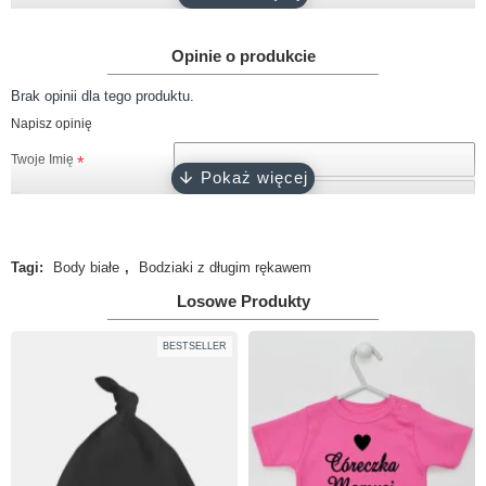
Gramatura
około 180 g/m2
Opinie o produkcie
Rękaw
krótki, długi
Brak opinii dla tego produktu.
Rozmiary
56, 62, 68, 74, 80, 86, 92
Napisz opinię
biały, różowy, ciemny róż, błękitny,
Kolor
Twoje Imię
turkusowy, szary, granatowy, czarny
Twoja opinia
Zapięcie
napy bezniklowe
Certyfikat
Oeko-Tex 100
Tagi:
Body białe
,
Bodziaki z długim rękawem
Produkcja
100% polski produkt - Marka Lene
Losowe Produkty
Uwaga!
HTML nie jest dopuszczony!
Ranking opinii
Zła
Dobra
BESTSELLER
KONTYNUUJ