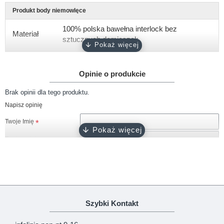
Produkt body niemowlęce
100% polska bawełna interlock bez
Materiał
sztucznych domieszek
Gramatura
około 180 g/m2
Opinie o produkcie
Rękaw
krótki
Brak opinii dla tego produktu.
Rozmiary
74
Napisz opinię
Kolor
biały
Twoje Imię
Zapięcie
napy bezniklowe
Twoja opinia
Certyfikat
Oeko-Tex 100
Produkcja
100% polski produkt - Marka Lene
Uwaga!
HTML nie jest dopuszczony!
Szybki Kontakt
Ranking opinii
Zła
Dobra