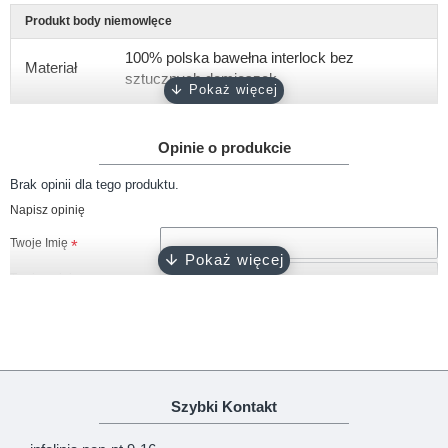
Produkt body niemowlęce
100% polska bawełna interlock bez
Materiał
sztucznych domieszek
Gramatura
około 180 g/m2
Opinie o produkcie
Rękaw
krótki
Brak opinii dla tego produktu.
Rozmiary
62
Napisz opinię
Kolor
czarny
Twoje Imię
Zapięcie
napy bezniklowe
Twoja opinia
Certyfikat
Oeko-Tex 100
Produkcja
100% polski produkt - Marka Lene
Uwaga!
HTML nie jest dopuszczony!
Szybki Kontakt
Ranking opinii
Zła
Dobra