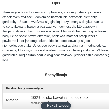
Opis
Niemowlęce body to idealny strój bazowy, z którego stworzysz wiele
dziecięcych stylizacji, dobierając harmonijnie pozostałe elementy
garderoby. Ubranko wyróżnia się gładką i przyjemną w dotyku tkaniną –
to certyfikowana bawełna bez żadnych domieszek, która zapewni
Twojemu dziecku komfortowe noszenie. Maluszek będzie mógł w takim
body uciąć sobie nawet drzemkę, ponieważ materiał przepuszcza
powietrze i jest jak druga skóra, idealnie dopasowując się do
niemowlęcego ciała. Dziecięce body stanowi atrakcyjną i modną odzież
dziecięcą, którą wyróżnia niebanalna forma oraz funkcjonalność. W takiej
garderobie Twój szkrab będzie wyglądał stylowo i jednocześnie dobrze się
czuł.
Specyfikacja
Produkt body niemowlęce
100% polska bawełna interlock bez
Materiał
sztucznych domieszek