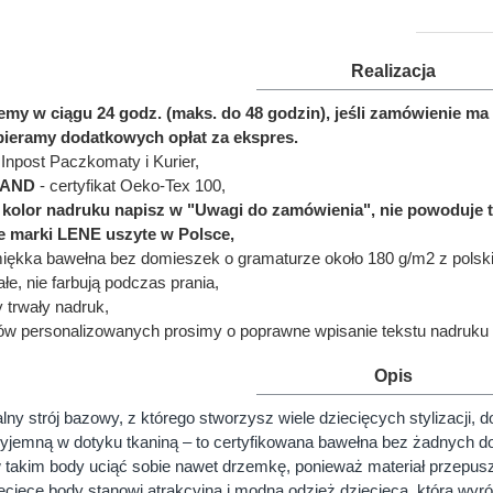
Realizacja
jemy w ciągu 24 godz. (maks. do 48 godzin), jeśli zamówienie 
bieramy dodatkowych opłat za ekspres.
Inpost Paczkomaty i Kurier,
LAND
- certyfikat Oeko-Tex 100,
ć kolor nadruku napisz w "Uwagi do zamówienia", nie powoduje 
e marki LENE uszyte w Polsce,
miękka bawełna bez domieszek o gramaturze około 180 g/m2 z polskie
łe, nie farbują podczas prania,
y trwały nadruk,
ów personalizowanych prosimy o poprawne wpisanie tekstu nadruku 
Opis
ny strój bazowy, z którego stworzysz wiele dziecięcych stylizacji, 
rzyjemną w dotyku tkaniną – to certyfikowana bawełna bez żadnych
takim body uciąć sobie nawet drzemkę, ponieważ materiał przepuszcz
ecięce body stanowi atrakcyjną i modną odzież dziecięcą, którą wyró