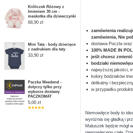
Króliczek Różowy z
Imieniem 30 cm -
maskotka dla dziewczynki
68,90 zł
zamówienia realizu
zamówienia, Nie po
dostawa Poczta oraz 
Mini Tata - body dziecięce
z nadrukiem dla taty
100% MADE IN PO
33,90 zł
jeśli chcesz zmieni
bodziaki niemowlęc
najwyższej jakości, 
kolory bodziaków trwa
Paczka Weedend -
delikatny i bezpieczn
dotyczy tylko przy
w przypadku produkt
wyborze dostawy
PACZKOMAT
5,00 zł
Niemowlęce body to ideal
wyróżnia się gładką i p
Maluszek będzie mógł w 
niemowlęcego ciała. Dzi