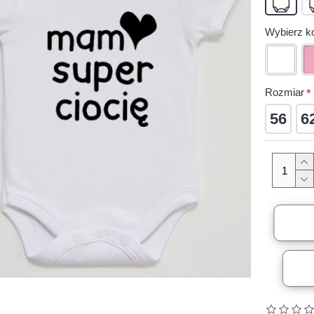
Wybierz ko
Rozmiar
56
6