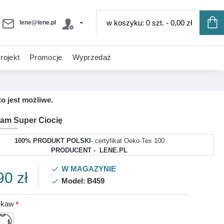
w koszyku: 0 szt. - 0,00 zł
lene@lene.pl
rojekt
Promocje
Wyprzedaż
o jest możliwe.
Mam Super Ciocię
100% PRODUKT POLSKI
- certyfikat Oeko-Tex 100
PRODUCENT - LENE.PL
W MAGAZYNIE
90 zł
Model:
B459
ękaw