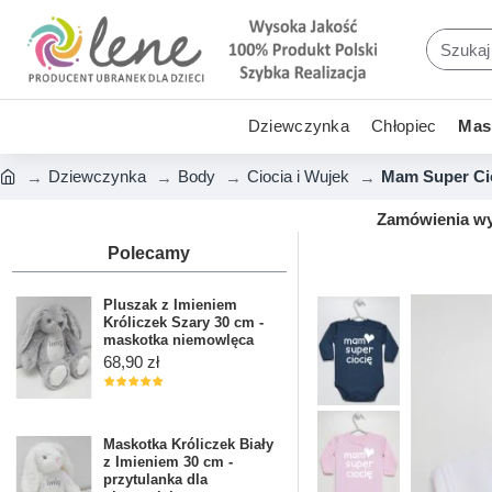
Dziewczynka
Chłopiec
Mask
Dziewczynka
Body
Ciocia i Wujek
Mam Super Cio
Zamówienia wys
Polecamy
Pluszak z Imieniem
Króliczek Szary 30 cm -
maskotka niemowlęca
68,90 zł
Maskotka Króliczek Biały
z Imieniem 30 cm -
przytulanka dla