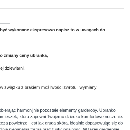
ma być wykonane ekspresowo napisz to w uwagach do
to zmiany ceny ubranka,
j dziewiarni,
w związku z brakiem możliwości zwrotu i wymiany,
dobierając harmonijnie pozostałe elementy garderoby. Ubranko
 domieszek, która zapewni Twojemu dziecku komfortowe noszenie.
a powietrze i jest jak druga skóra, idealnie dopasowując się do
żnia niebanalna forma oraz funkcjonalność. W takiej garderobie