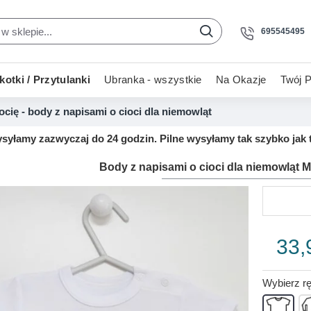
695545495
otki / Przytulanki
Ubranka - wszystkie
Na Okazje
Twój P
cię - body z napisami o cioci dla niemowląt
yłamy zazwyczaj do 24 godzin. Pilne wysyłamy tak szybko jak t
Body z napisami o cioci dla niemowląt 
33,
Wybierz r