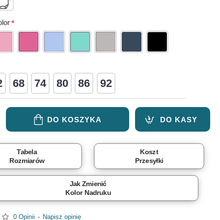
lor
2
68
74
80
86
92
DO KOSZYKA
DO KASY
Tabela
Koszt
Rozmiarów
Przesyłki
Jak Zmienić
Kolor Nadruku
0 Opinii
-
Napisz opinię