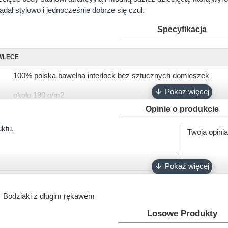
dał stylowo i jednocześnie dobrze się czuł.
Specyfikacja
WLĘCE
100% polska bawełna interlock bez sztucznych domieszek
około 180 g/m2
Opinie o produkcie
krótki, długi
uktu.
Twoja opinia
56, 62, 68, 74, 80, 86, 92
biały, różowy, ciemny róż, błękitny, turkusowy, szary, granatowy
napy bezniklowe
Oeko-Tex 100
Bodziaki z długim rękawem
100% polski produkt - Marka Lene
Losowe Produkty