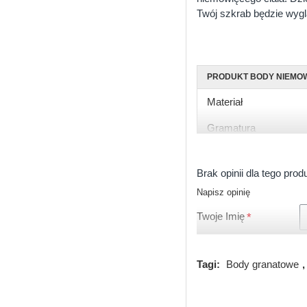
Twój szkrab będzie wyglą
PRODUKT BODY NIEMO
Materiał
Gramatura
Rękaw
Brak opinii dla tego prod
Rozmiary
Napisz opinię
Kolor
Twoje Imię
Zapięcie
Certyfikat
Tagi:
Body granatowe
,
Produkcja