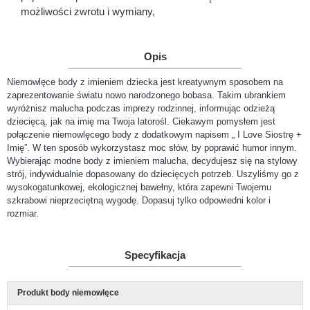
możliwości zwrotu i wymiany,
Opis
Niemowlęce body z imieniem dziecka jest kreatywnym sposobem na
zaprezentowanie światu nowo narodzonego bobasa. Takim ubrankiem
wyróżnisz malucha podczas imprezy rodzinnej, informując odzieżą
dziecięcą, jak na imię ma Twoja latorośl. Ciekawym pomysłem jest
połączenie niemowlęcego body z dodatkowym napisem „ I Love Siostrę +
Imię”. W ten sposób wykorzystasz moc słów, by poprawić humor innym.
Wybierając modne body z imieniem malucha, decydujesz się na stylowy
strój, indywidualnie dopasowany do dziecięcych potrzeb. Uszyliśmy go z
wysokogatunkowej, ekologicznej bawełny, która zapewni Twojemu
szkrabowi nieprzeciętną wygodę. Dopasuj tylko odpowiedni kolor i
rozmiar.
Specyfikacja
Produkt body niemowlęce