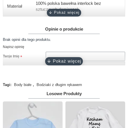
100% polska bawełna interlock bez
Materiał
sztucznych domieszek
Gramatura
około 180 g/m2
Opinie o produkcie
Rękaw
krótki, długi
Brak opinii dla tego produktu.
Rozmiary
56, 62, 68, 74, 80, 86, 92
Napisz opinię
biały, różowy, ciemny róż, błękitny,
Kolor
Twoje Imię
turkusowy, szary, granatowy, czarny
Twoja opinia
Zapięcie
napy bezniklowe
Certyfikat
Oeko-Tex 100
Tagi:
Body białe
,
Bodziaki z długim rękawem
Produkcja
100% polski produkt - Marka Lene
Losowe Produkty
Uwaga!
HTML nie jest dopuszczony!
Ranking opinii
Zła
Dobra
KONTYNUUJ