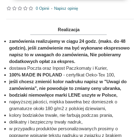
0 Opinii
-
Napisz opinię
Realizacja
zamówienia realizujemy w ciągu 24 godz. (maks. do 48
godzin), jeśli zamówienie ma być wykonane ekspresowo
napisz to w uwagach do zamówienia, Nie pobieramy
dodatkowych opłat za ekspres.
dostawa Poczta oraz Inpost Paczkomaty i Kurier,
100% MADE IN POLAND
- certyfikat Oeko-Tex 100,
jeśli chcesz zmienić kolor nadruku napisz w "Uwagi do
zamówienia", nie powoduje to zmiany ceny ubranka,
bodziaki niemowlęce marki LENE uszyte w Polsce,
najwyższej jakości, miękka bawełna bez domieszek o
gramaturze około 180 g/m2 z polskiej dziewiarni,
kolory bodziaków trwałe, nie farbują podczas prania,
delikatny i bezpieczny trwały nadruk,
w przypadku produktów personalizowanych prosimy o
poprawne wpisanie tekstu nadruku w związku z brakiem