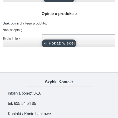
Gramatura
około 180 g/m2
Opinie o produkcie
Rękaw
krótki, długi
Brak opinii dla tego produktu.
Rozmiary
56, 62, 68, 74, 80, 86, 92
Napisz opinię
biały, różowy, ciemny róż, błękitny,
Kolor
Twoje Imię
turkusowy, szary, granatowy, czarny
Twoja opinia
Zapięcie
napy bezniklowe
Certyfikat
Oeko-Tex 100
Produkcja
100% polski produkt - Marka Lene
Uwaga!
HTML nie jest dopuszczony!
Szybki Kontakt
Ranking opinii
Zła
Dobra
infolinia pon-pt 9-16
KONTYNUUJ
tel. 695 54 54 95
Kontakt / Konto bankowe