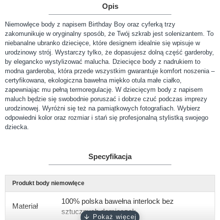
Opis
Niemowlęce body z napisem Birthday Boy oraz cyferką trzy
zakomunikuje w oryginalny sposób, że Twój szkrab jest solenizantem. To
niebanalne ubranko dziecięce, które designem idealnie się wpisuje w
urodzinowy strój. Wystarczy tylko, że dopasujesz dolną część garderoby,
by elegancko wystylizować malucha. Dziecięce body z nadrukiem to
modna garderoba, która przede wszystkim gwarantuje komfort noszenia –
certyfikowana, ekologiczna bawełna miękko otula małe ciałko,
zapewniając mu pełną termoregulację. W dziecięcym body z napisem
maluch będzie się swobodnie poruszać i dobrze czuć podczas imprezy
urodzinowej. Wyróżni się też na pamiątkowych fotografiach. Wybierz
odpowiedni kolor oraz rozmiar i stań się profesjonalną stylistką swojego
dziecka.
Specyfikacja
Produkt body niemowlęce
100% polska bawełna interlock bez
Materiał
sztucznych domieszek