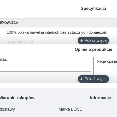
Specyfikacja
IEMOWLĘCA
100% polska bawełna interlock bez sztucznych domieszek
około 180 g/m2
Opinie o produkcie
krótki, długi
uktu.
Twoja opinia
68, 74, 80, 86, 92
biały, różowy, ciemny róż, błękitny, turkusowy, szary, granatowy
napy bezniklowe
Oeko-Tex 100
Warunki zakupów
Informacje
100% polski produkt - Marka Lene
 dostawy
Marka LENE