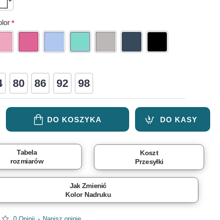
lor
4
80
86
92
98
DO KOSZYKA
DO KASY
Tabela
Koszt
rozmiarów
Przesyłki
Jak Zmienić
Kolor Nadruku
0 Opinii
-
Napisz opinię