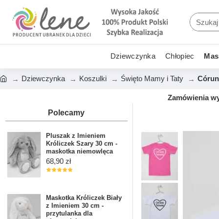
Dziewczynka
Chłopiec
Mask
Dziewczynka
Koszulki
Święto Mamy i Taty
Córuni
Zamówienia wys
Polecamy
Pluszak z Imieniem
Króliczek Szary 30 cm -
maskotka niemowlęca
68,90 zł
Maskotka Króliczek Biały
z Imieniem 30 cm -
przytulanka dla