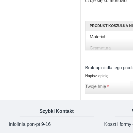
czuje się komfortowo.
PRODUKT KOSZULKA N
Materiał
Gramatura
Rękaw
Brak opinii dla tego prod
Rozmiary
Napisz opinię
Kolor
Twoje Imię
Zapięcie
Certyfikat
Szybki Kontakt
Produkcja
infolinia pon-pt 9-16
Koszt i formy