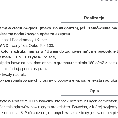
Realizacja
jemy w ciągu 24 godz. (maks. do 48 godzin), jeśli zamówienie
bieramy dodatkowych opłat za ekspres.
Inpost Paczkomaty i Kurier,
LAND
- certyfikat Oeko-Tex 100,
ć kolor nadruku napisz w "Uwagi do zamówienia", nie powoduje 
e marki LENE uszyte w Polsce,
miękka bawełna bez domieszek o gramaturze około 180 g/m2 z polskie
e, nie farbują podczas prania,
y trwały nadruk,
ów personalizowanych prosimy o poprawne wpisanie tekstu nadruku 
Opis
zyte w Polsce z 100% bawełny interlock bez sztucznych domieszek,
zenia rękawów zawiniętym materiałem. Bawełna, z której szyjemy body
zieci do lat 3. Skóra dzieci, ubranych w nasze body jest więc bezp