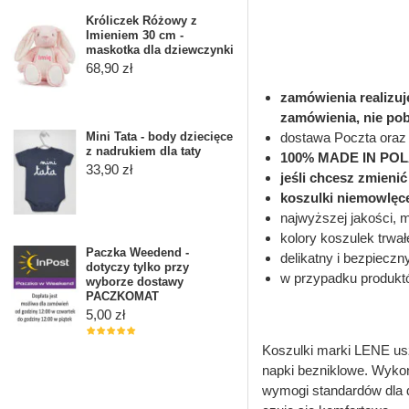
Króliczek Różowy z
Imieniem 30 cm -
maskotka dla dziewczynki
68,90 zł
zamówienia realizu
zamówienia, nie po
dostawa Poczta oraz 
Mini Tata - body dziecięce
z nadrukiem dla taty
100% MADE IN PO
33,90 zł
jeśli chcesz zmieni
koszulki niemowlęc
najwyższej jakości, 
kolory koszulek trwał
Paczka Weedend -
delikatny i bezpieczn
dotyczy tylko przy
w przypadku produkt
wyborze dostawy
PACZKOMAT
5,00 zł
Koszulki marki LENE us
napki bezniklowe. Wykońc
wymogi standardów dla d