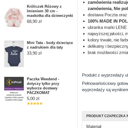
zamówienia realizu
Króliczek Różowy z
zamówienia, Nie po
Imieniem 30 cm -
dostawa Poczta oraz 
maskotka dla dziewczynki
100% MADE IN POLAN
68,90 zł
ubranka marki LENE 
najwyższej jakości, 
kolory trwałe, nie far
Mini Tata - body dziecięce
delikatny i bezpieczn
z nadrukiem dla taty
brak możliwości zmia
33,90 zł
Produkt z wyprzedaży u
Paczka Weedend -
Pełnowartościowy gotowy
dotyczy tylko przy
wyborze dostawy
wyprzedaży są wynikiem 
PACZKOMAT
5,00 zł
PRODUKT CZAPECZKA 
Materiał