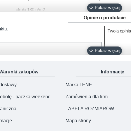
około 180 g/m2
Opinie o produkcie
Oeko-Tex 100
uktu.
Twoja opinia
100% polski produkt - Marka Lene
Warunki zakupów
Informacje
 dostawy
Marka LENE
obotę - paczka weekend
Zamówienia dla firm
aniczna
TABELA ROZMIARÓW
amacje
Mapa strony