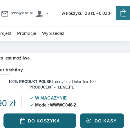
w koszyku: 0 szt. - 0,00 zł
lene@lene.pl
rojekt
Promocje
Wyprzedaż
o jest możliwe.
or błękitny
100% PRODUKT POLSKI
- certyfikat Oeko-Tex 100
PRODUCENT - LENE.PL
W MAGAZYNIE
90 zł
Model:
WWWC046-2
DO KOSZYKA
DO KASY