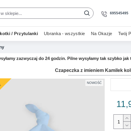
695545495
otki / Przytulanki
Ubranka - wszystkie
Na Okazje
Twój P
ny
yłamy zazwyczaj do 24 godzin. Pilne wysyłamy tak szybko jak t
Czapeczka z imieniem Kamilek kol
NOWOŚĆ
Y
11,