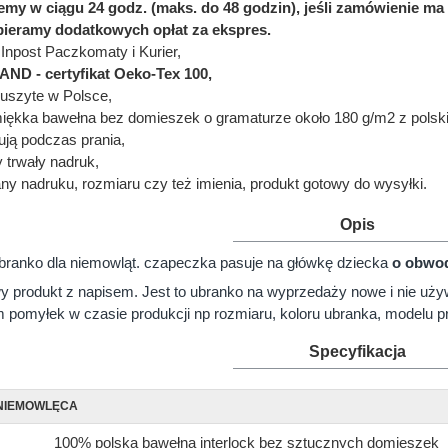
jemy w ciągu 24 godz. (maks. do 48 godzin), jeśli zamówienie
bieramy dodatkowych opłat za ekspres.
Inpost Paczkomaty i Kurier,
D - certyfikat Oeko-Tex 100,
uszyte w Polsce,
miękka bawełna bez domieszek o gramaturze około 180 g/m2 z polskie
bują podczas prania,
y trwały nadruk,
ny nadruku, rozmiaru czy też imienia, produkt gotowy do wysyłki.
Opis
branko dla niemowląt. czapeczka pasuje na główkę dziecka
o obwod
 produkt z napisem. Jest to ubranko na wyprzedaży nowe i nie uży
pomyłek w czasie produkcji np rozmiaru, koloru ubranka, modelu pr
Specyfikacja
NIEMOWLĘCA
100% polska bawełna interlock bez sztucznych domieszek