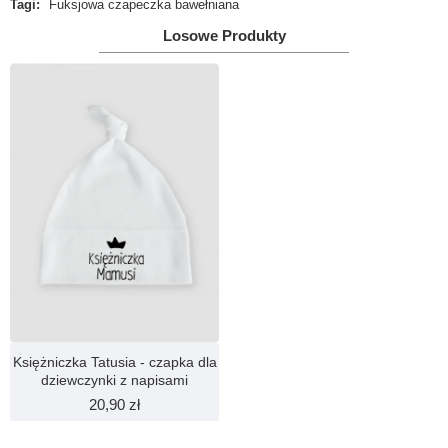
Tagi:
Fuksjowa czapeczka bawełniana
Losowe Produkty
Uwaga!
HTML nie jest dopuszczony!
Ranking opinii
Zła
Dobra
KONTYNUUJ
Księżniczka Tatusia - czapka dla
dziewczynki z napisami
20,90 zł