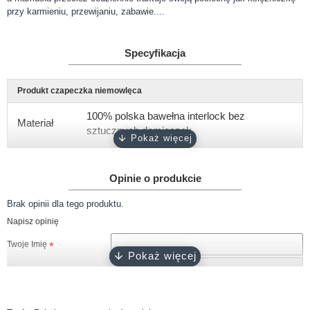
przy karmieniu, przewijaniu, zabawie....
Specyfikacja
Produkt czapeczka niemowlęca
100% polska bawełna interlock bez
Materiał
sztucznych domieszek
Gramatura
około 180 g/m2
Opinie o produkcie
biały, różowy, ciemny róż, błękitny,
Kolor
turkusowy, szary, granatowy, czarny
Brak opinii dla tego produktu.
Napisz opinię
Certyfikat
Oeko-Tex 100
Twoje Imię
Produkcja
100% polski produkt - Marka Lene
Twoja opinia