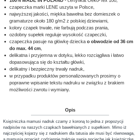
100% MADE IN POLAND
- certyfikat Oeko-Tex 100,
czapeczka marki LENE uszyta w Polsce,
najwyższej jakości, miękka bawełna bez domieszek o
gramaturze około 180 g/m2 z polskiej dziewiarni,
kolory czapek trwałe, nie farbują podczas prania,
ozdobny supełek reguluje wysokość czapeczki,
czapeczka pasuje na główkę dziecka
o obwodzie od 36 cm
do max. 44 cm
,
delikatna i przyjemna w dotyku, lekko rozciągliwa i łatwo
dopasowująca się do kształtu główki,
delikatny i bezpieczny trwały nadruk,
w przypadku produktów personalizowanych prosimy o
poprawne wpisanie tekstu nadruku w związku z brakiem
możliwości zwrotu i wymiany.
Opis
Księżniczka mamusi nadruk czarny z koroną to jedna z propozycji
nadpisów na naszych czapkach bawełnianych z supełkiem. Mimo iż
najczęściej kojarzy się z nadrukiem dla tatusia ale musi być równowaga,
a mamusia przecież codziennie traktuje swoją pociechę jak księżniczkę