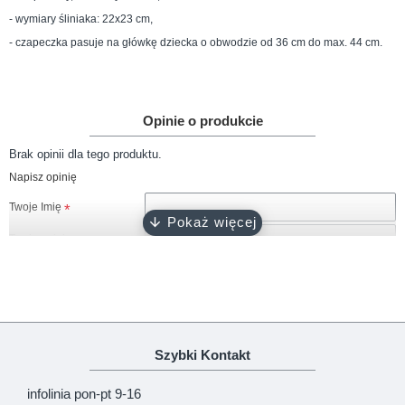
- wymiary śliniaka: 22x23 cm,
- czapeczka pasuje na
główkę dziecka o obwodzie od 36 cm do max. 44 cm.
Opinie o produkcie
Brak opinii dla tego produktu.
Napisz opinię
Twoje Imię
Twoja opinia
Uwaga!
HTML nie jest dopuszczony!
Szybki Kontakt
Ranking opinii
Zła
Dobra
infolinia pon-pt 9-16