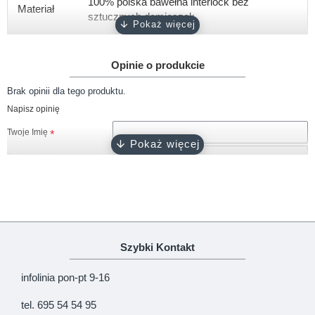
100% polska bawełna interlock bez
Materiał
sztucznych domieszek
Gramatura
około 180 g/m2
Opinie o produkcie
Rękaw
krótki
Brak opinii dla tego produktu.
Rozmiary
80
Napisz opinię
Kolor
czarny
Twoje Imię
Zapięcie
napy bezniklowe
Twoja opinia
Certyfikat
Oeko-Tex 100
Produkcja
100% polski produkt - Marka Lene
Uwaga!
HTML nie jest dopuszczony!
Szybki Kontakt
Ranking opinii
Zła
Dobra
infolinia pon-pt 9-16
KONTYNUUJ
tel. 695 54 54 95