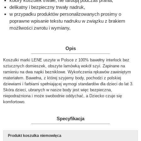
kolory koszulek trwałe, nie farbują podczas prania,
delikatny i bezpieczny trwały nadruk,
w przypadku produktów personalizowanych prosimy o
poprawne wpisanie tekstu nadruku w związku z brakiem
możliwości zwrotu i wymiany,
Opis
Koszulki marki LENE uszyte w Polsce z 100% bawełny interlock bez
sztucznych domieszek, obszyte lamówką wokół szyi. Zapinane na
ramieniu na dwa napki bezniklowe. Wykończenia rękawów zawiniętym
materiałem. Bawełna, z której szyjemy body, pochodzi z polskiej
dziewiarni i farbiarni spełniającej wymogi standardów dla dzieci do lat 3.
Skóra dzieci, ubranych w nasze body jest więc bezpieczna,
niepodrażniona i może swobodnie oddychać, a Dziecko czuje się
komfortowo.
Specyfikacja
Produkt koszulka niemowlęca