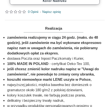
Kolor Nadruku
0 Opinii
-
Napisz opinię
Realizacja
zamówienia realizujemy w ciągu 24 godz. (maks. do 48
godzin), jeśli zamówienie ma być wykonane ekspresowo
napisz nam w uwagach do zamówienia, nie pobieramy
dodatkowych opłat za ekspres.
dostawa Poczta oraz Inpost Paczkomaty i Kurier,
100% MADE IN POLAND
- certyfikat Oeko-Tex 100,
jeśli chcesz zmienić kolor nadruku napisz w "Uwagi do
zamówienia", nie powoduje to zmiany ceny ubranka,
koszulki niemowlęce marki LENE uszyte w Polsce,
najwyższej jakości, miękka bawełna bez domieszek o
gramaturze około 180 g/m2 z polskiej dziewiarni,
kolory koszulek trwałe, nie farbują podczas prania,
delikatny i bezpieczny trwały nadruk,
w przypadku produktów personalizowanych prosimy o