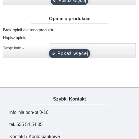
Gramatura
około 180 g/m2
Opinie o produkcie
Rękaw
krótki, długi
Brak opinii dla tego produktu.
Rozmiary
68, 74, 80, 86, 92
Napisz opinię
biały, różowy, ciemny róż, błękitny,
Kolor
Twoje Imię
turkusowy, szary, granatowy, czarny
Twoja opinia
Zapięcie
napy bezniklowe
Certyfikat
Oeko-Tex 100
Produkcja
100% polski produkt - Marka Lene
Uwaga!
HTML nie jest dopuszczony!
Szybki Kontakt
Ranking opinii
Zła
Dobra
infolinia pon-pt 9-16
KONTYNUUJ
tel. 695 54 54 95
Kontakt / Konto bankowe