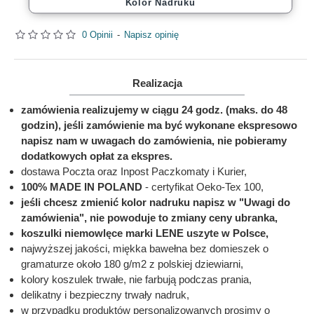
Kolor Nadruku
0 Opinii
-
Napisz opinię
Realizacja
zamówienia realizujemy w ciągu 24 godz. (maks. do 48
godzin), jeśli zamówienie ma być wykonane ekspresowo
napisz nam w uwagach do zamówienia, nie pobieramy
dodatkowych opłat za ekspres.
dostawa Poczta oraz Inpost Paczkomaty i Kurier,
100% MADE IN POLAND
- certyfikat Oeko-Tex 100,
jeśli chcesz zmienić kolor nadruku napisz w "Uwagi do
zamówienia", nie powoduje to zmiany ceny ubranka,
koszulki niemowlęce marki LENE uszyte w Polsce,
najwyższej jakości, miękka bawełna bez domieszek o
gramaturze około 180 g/m2 z polskiej dziewiarni,
kolory koszulek trwałe, nie farbują podczas prania,
delikatny i bezpieczny trwały nadruk,
w przypadku produktów personalizowanych prosimy o