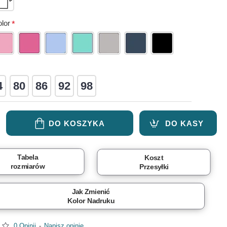
lor
4
80
86
92
98
DO KOSZYKA
DO KASY
Tabela
Koszt
rozmiarów
Przesyłki
Jak Zmienić
Kolor Nadruku
0 Opinii
-
Napisz opinię