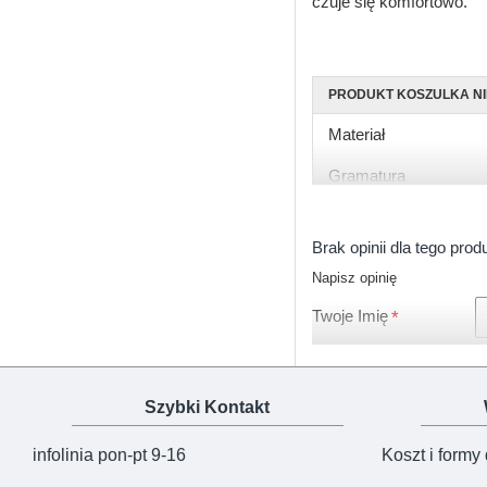
czuje się komfortowo.
PRODUKT KOSZULKA N
Materiał
Gramatura
Rękaw
Brak opinii dla tego prod
Rozmiary
Napisz opinię
Kolor
Twoje Imię
Zapięcie
Certyfikat
Szybki Kontakt
Produkcja
infolinia pon-pt 9-16
Koszt i formy