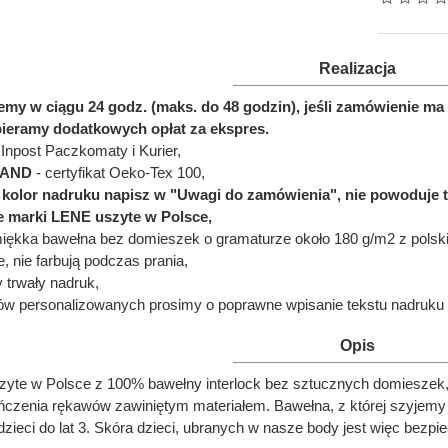
Realizacja
jemy w ciągu 24 godz. (maks. do 48 godzin), jeśli zamówienie
bieramy dodatkowych opłat za ekspres.
Inpost Paczkomaty i Kurier,
LAND
- certyfikat Oeko-Tex 100,
ć kolor nadruku napisz w "Uwagi do zamówienia", nie powoduje 
e marki LENE uszyte w Polsce,
miękka bawełna bez domieszek o gramaturze około 180 g/m2 z polskie
e, nie farbują podczas prania,
y trwały nadruk,
ów personalizowanych prosimy o poprawne wpisanie tekstu nadruku 
Opis
zyte w Polsce z 100% bawełny interlock bez sztucznych domieszek,
zenia rękawów zawiniętym materiałem. Bawełna, z której szyjemy body
zieci do lat 3. Skóra dzieci, ubranych w nasze body jest więc bezp