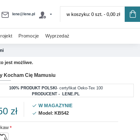
w koszyku: 0 szt. - 0,00 zł
lene@lene.pl
rojekt
Promocje
Wyprzedaż
mi
o jest możliwe.
my Kocham Cię Mamusiu
100% PRODUKT POLSKI
- certyfikat Oeko-Tex 100
PRODUCENT - LENE.PL
W MAGAZYNIE
50 zł
Model:
KB542
ękaw