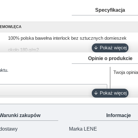
Specyfikacja
IEMOWLĘCA
100% polska bawełna interlock bez sztucznych domieszek
około 180 g/m2
Opinie o produkcie
krótki, długi
uktu.
Twoja opinia
68, 74, 80, 86, 92
biały, różowy, ciemny róż, błękitny, turkusowy, szary, granatowy
napy bezniklowe
Oeko-Tex 100
Warunki zakupów
Informacje
100% polski produkt - Marka Lene
 dostawy
Marka LENE