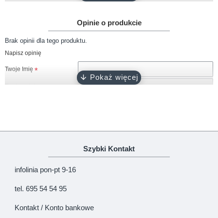
Gramatura
około 180 g/m2
Opinie o produkcie
Rękaw
krótki
Brak opinii dla tego produktu.
Rozmiary
80
Napisz opinię
Kolor
biały
Twoje Imię
Zapięcie
napy bezniklowe
Twoja opinia
Certyfikat
Oeko-Tex 100
Produkcja
100% polski produkt - Marka Lene
Uwaga!
HTML nie jest dopuszczony!
Szybki Kontakt
Ranking opinii
Zła
Dobra
infolinia pon-pt 9-16
KONTYNUUJ
tel. 695 54 54 95
Kontakt / Konto bankowe