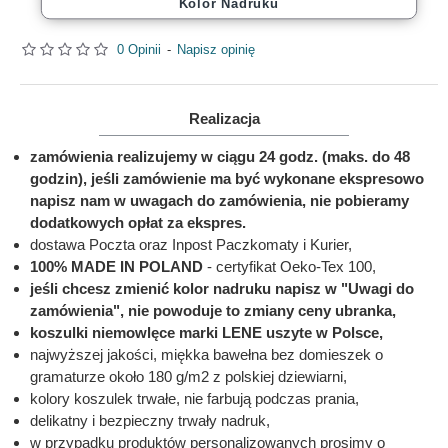
Kolor Nadruku
0 Opinii
-
Napisz opinię
Realizacja
zamówienia realizujemy w ciągu 24 godz. (maks. do 48
godzin), jeśli zamówienie ma być wykonane ekspresowo
napisz nam w uwagach do zamówienia, nie pobieramy
dodatkowych opłat za ekspres.
dostawa Poczta oraz Inpost Paczkomaty i Kurier,
100% MADE IN POLAND
- certyfikat Oeko-Tex 100,
jeśli chcesz zmienić kolor nadruku napisz w "Uwagi do
zamówienia", nie powoduje to zmiany ceny ubranka,
koszulki niemowlęce marki LENE uszyte w Polsce,
najwyższej jakości, miękka bawełna bez domieszek o
gramaturze około 180 g/m2 z polskiej dziewiarni,
kolory koszulek trwałe, nie farbują podczas prania,
delikatny i bezpieczny trwały nadruk,
w przypadku produktów personalizowanych prosimy o