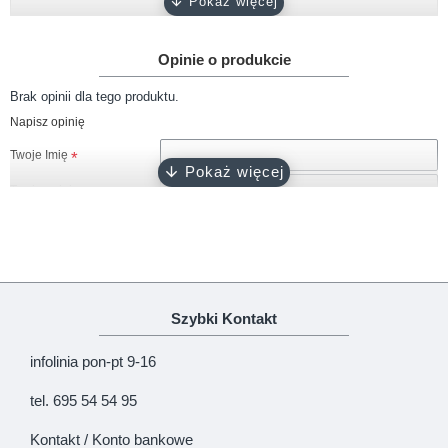
Gramatura
około 180 g/m2
Opinie o produkcie
Rękaw
krótki, długi
Brak opinii dla tego produktu.
Rozmiary
68, 74, 80, 86, 92
Napisz opinię
biały, różowy, ciemny róż, błękitny,
Kolor
Twoje Imię
turkusowy, szary, granatowy, czarny
Twoja opinia
Zapięcie
napy bezniklowe
Certyfikat
Oeko-Tex 100
Produkcja
100% polski produkt - Marka Lene
Uwaga!
HTML nie jest dopuszczony!
Szybki Kontakt
Ranking opinii
Zła
Dobra
infolinia pon-pt 9-16
KONTYNUUJ
tel. 695 54 54 95
Kontakt / Konto bankowe