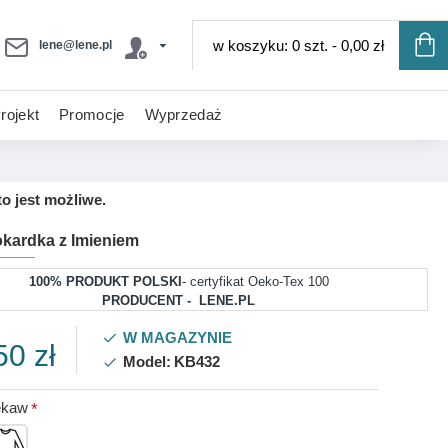
w koszyku: 0 szt. - 0,00 zł
lene@lene.pl
rojekt
Promocje
Wyprzedaż
o jest możliwe.
okardka z Imieniem
100% PRODUKT POLSKI
- certyfikat Oeko-Tex 100
PRODUCENT - LENE.PL
W MAGAZYNIE
50 zł
Model:
KB432
ękaw