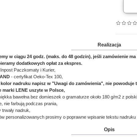
Realizacja
jemy w ciągu 24 godz. (maks. do 48 godzin), jeśli zamówienie
bieramy dodatkowych opłat za ekspres.
Inpost Paczkomaty i Kurier,
LAND
- certyfikat Oeko-Tex 100,
ć kolor nadruku napisz w "Uwagi do zamówienia", nie powoduje 
e marki LENE uszyte w Polsce,
miękka bawełna bez domieszek o gramaturze około 180 g/m2 z polskie
e, nie farbują podczas prania,
y trwały nadruk,
ów personalizowanych prosimy o poprawne wpisanie tekstu nadruku 
Opis