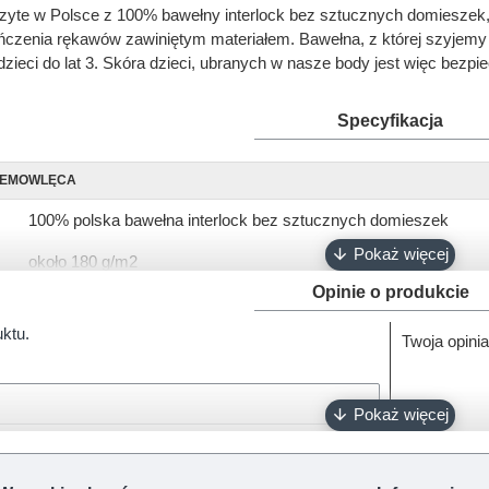
zyte w Polsce z 100% bawełny interlock bez sztucznych domieszek,
zenia rękawów zawiniętym materiałem. Bawełna, z której szyjemy body
zieci do lat 3. Skóra dzieci, ubranych w nasze body jest więc bezp
Specyfikacja
IEMOWLĘCA
100% polska bawełna interlock bez sztucznych domieszek
około 180 g/m2
Opinie o produkcie
krótki, długi
uktu.
Twoja opinia
68, 74, 80, 86, 92
biały, różowy, ciemny róż, błękitny, turkusowy, szary, granatowy
napy bezniklowe
Oeko-Tex 100