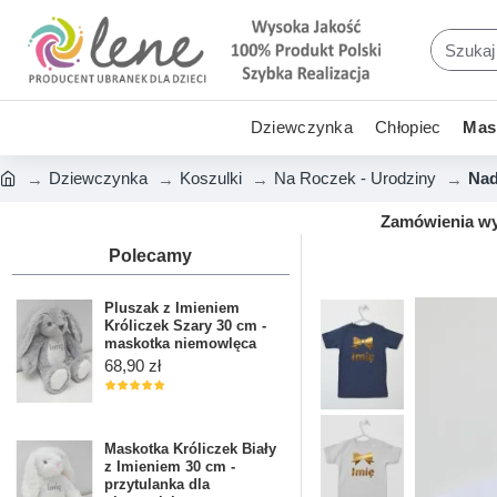
Dziewczynka
Chłopiec
Mask
Dziewczynka
Koszulki
Na Roczek - Urodziny
Nad
Zamówienia wys
Polecamy
Pluszak z Imieniem
Króliczek Szary 30 cm -
maskotka niemowlęca
68,90 zł
Maskotka Króliczek Biały
z Imieniem 30 cm -
przytulanka dla