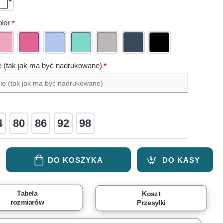
lor
ę (tak jak ma być nadrukowane)
4
80
86
92
98
DO KOSZYKA
DO KASY
Tabela
Koszt
rozmiarów
Przesyłki