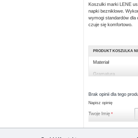
Koszulki marki LENE us
napki bezniklowe. Wykońc
wymogi standardów dla d
czuje się komfortowo.
PRODUKT KOSZULKA N
Materiał
Gramatura
Rękaw
Brak opinii dla tego prod
Rozmiary
Napisz opinię
Kolor
Twoje Imię
Zapięcie
Certyfikat