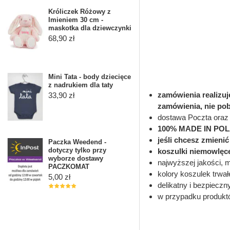
Króliczek Różowy z
Imieniem 30 cm -
maskotka dla dziewczynki
68,90 zł
Mini Tata - body dziecięce
z nadrukiem dla taty
zamówienia realizu
33,90 zł
zamówienia, nie po
dostawa Poczta oraz 
100% MADE IN PO
jeśli chcesz zmieni
Paczka Weedend -
dotyczy tylko przy
koszulki niemowlęc
wyborze dostawy
najwyższej jakości, 
PACZKOMAT
kolory koszulek trwał
5,00 zł
delikatny i bezpieczn
w przypadku produkt