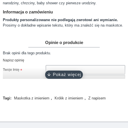
narodziny, chrzciny, baby shower czy pierwsze urodziny.
Informacja o zamówieniu
Produkty personalizowane nie podlegają zwrotowi ani wymianie.
Prosimy o dokładne wpisanie tekstu, który ma znaleźć się na maskotce.
Opinie o produkcie
Brak opinii dla tego produktu.
Napisz opinię
Twoje Imię
Twoja opinia
Tagi:
Maskotka z imieniem
,
Królik z imieniem
,
Z napisem
Uwaga!
HTML nie jest dopuszczony!
Ranking opinii
Zła
Dobra