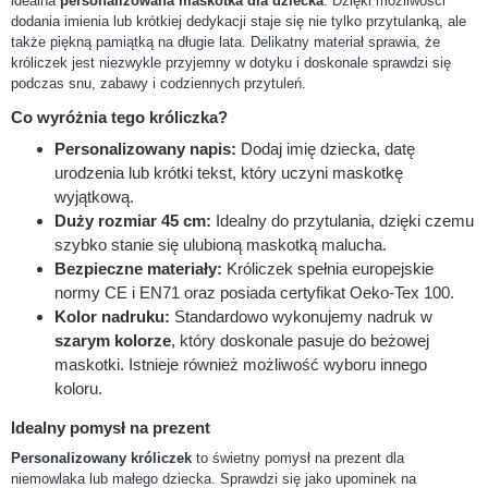
idealna
personalizowana maskotka dla dziecka
. Dzięki możliwości
dodania imienia lub krótkiej dedykacji staje się nie tylko przytulanką, ale
także piękną pamiątką na długie lata. Delikatny materiał sprawia, że
króliczek jest niezwykle przyjemny w dotyku i doskonale sprawdzi się
podczas snu, zabawy i codziennych przytuleń.
Co wyróżnia tego króliczka?
Personalizowany napis:
Dodaj imię dziecka, datę
urodzenia lub krótki tekst, który uczyni maskotkę
wyjątkową.
Duży rozmiar 45 cm:
Idealny do przytulania, dzięki czemu
szybko stanie się ulubioną maskotką malucha.
Bezpieczne materiały:
Króliczek spełnia europejskie
normy CE i EN71 oraz posiada certyfikat Oeko-Tex 100.
Kolor nadruku:
Standardowo wykonujemy nadruk w
szarym kolorze
, który doskonale pasuje do beżowej
maskotki. Istnieje również możliwość wyboru innego
koloru.
Idealny pomysł na prezent
Personalizowany króliczek
to świetny pomysł na prezent dla
niemowlaka lub małego dziecka. Sprawdzi się jako upominek na