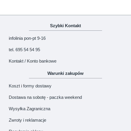
Uwaga!
HTML nie jest dopuszczony!
Szybki Kontakt
Ranking opinii
Zła
Dobra
infolinia pon-pt 9-16
KONTYNUUJ
tel. 695 54 54 95
Kontakt / Konto bankowe
Warunki zakupów
Koszt i formy dostawy
Dostawa na sobotę - paczka weekend
Wysyłka Zagraniczna
Zwroty i reklamacje