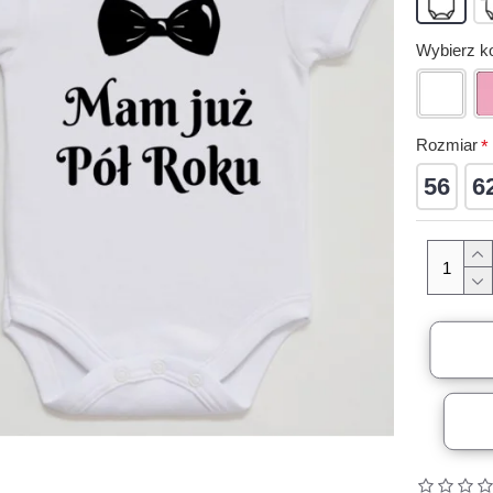
Wybierz ko
Rozmiar
56
6