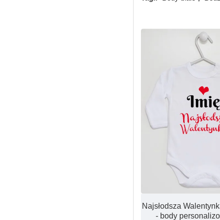
Produkcja
Najsłodsza Walentynk
- body personaliz