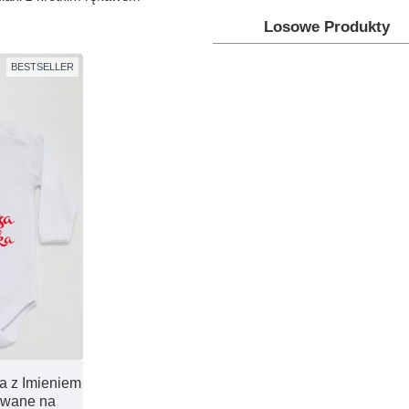
100% polski produkt - Marka Lene
Losowe Produkty
BESTSELLER
a z Imieniem
owane na