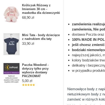
Króliczek Różowy z
Imieniem 30 cm -
maskotka dla dziewczynki
68,90 zł
zamówienia realizu
zamówienia, Nie po
dostawa Poczta oraz 
Mini Tata - body dziecięce
z nadrukiem dla taty
100% MADE IN PO
33,90 zł
jeśli chcesz zmieni
bodziaki niemowlęc
najwyższej jakości, 
kolory bodziaków trwa
Paczka Weedend -
delikatny i bezpieczn
dotyczy tylko przy
w przypadku produkt
wyborze dostawy
PACZKOMAT
5,00 zł
Niemowlęce body z napi
nietuzinkowym body z na
zamówić w różnych kolor