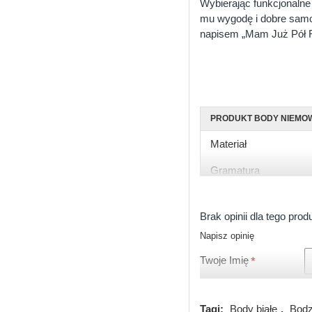
Wybierając funkcjonalne
mu wygodę i dobre samo
napisem „Mam Już Pół R
PRODUKT BODY NIEMO
Materiał
Gramatura
Rękaw
Brak opinii dla tego prod
Rozmiary
Napisz opinię
Kolor
Twoje Imię
Zapięcie
Certyfikat
Tagi:
Body białe
,
Bodz