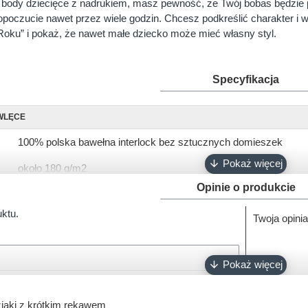
 body dziecięce z nadrukiem, masz pewność, że Twój bobas będzie 
poczucie nawet przez wiele godzin. Chcesz podkreślić charakter i
oku” i pokaż, że nawet małe dziecko może mieć własny styl.
Specyfikacja
WLĘCE
100% polska bawełna interlock bez sztucznych domieszek
około 180 g/m2
Opinie o produkcie
krótki, długi
uktu.
Twoja opinia
56, 62, 68, 74, 80, 86, 92
biały, różowy, ciemny róż, błękitny, turkusowy, szary, granatowy
napy bezniklowe
Oeko-Tex 100
iaki z krótkim rękawem