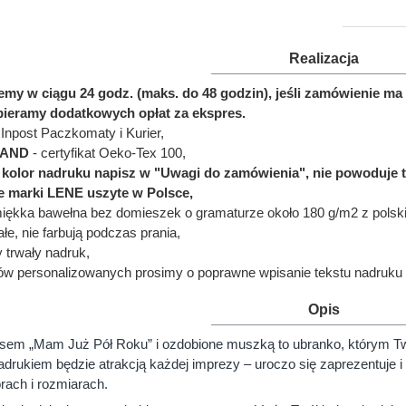
Realizacja
jemy w ciągu 24 godz. (maks. do 48 godzin), jeśli zamówienie 
bieramy dodatkowych opłat za ekspres.
Inpost Paczkomaty i Kurier,
LAND
- certyfikat Oeko-Tex 100,
ć kolor nadruku napisz w "Uwagi do zamówienia", nie powoduje 
e marki LENE uszyte w Polsce,
miękka bawełna bez domieszek o gramaturze około 180 g/m2 z polskie
łe, nie farbują podczas prania,
y trwały nadruk,
ów personalizowanych prosimy o poprawne wpisanie tekstu nadruku 
Opis
sem „Mam Już Pół Roku” i ozdobione muszką to ubranko, którym Two
drukiem będzie atrakcją każdej imprezy – uroczo się zaprezentuje
ach i rozmiarach.