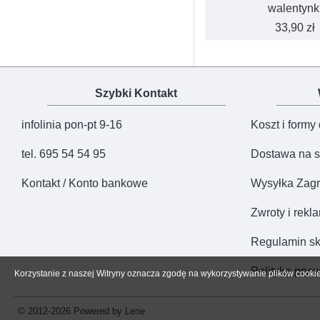
walentynk
33,90 zł
Szybki Kontakt
infolinia pon-pt 9-16
Koszt i formy
tel. 695 54 54 95
Dostawa na s
Kontakt / Konto bankowe
Wysyłka Zagr
Zwroty i rekl
Regulamin sk
Polityka pryw
Korzystanie z naszej Witryny oznacza zgodę na wykorzystywanie plików cooki
© 2012-2026 Powered by Lene