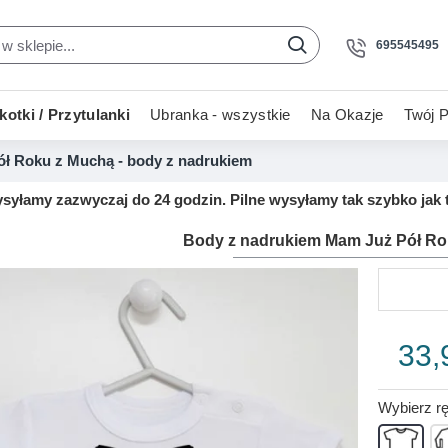
695545495
otki / Przytulanki
Ubranka - wszystkie
Na Okazje
Twój P
ł Roku z Muchą - body z nadrukiem
yłamy zazwyczaj do 24 godzin. Pilne wysyłamy tak szybko jak t
Body z nadrukiem Mam Już Pół Ro
33,
Wybierz r