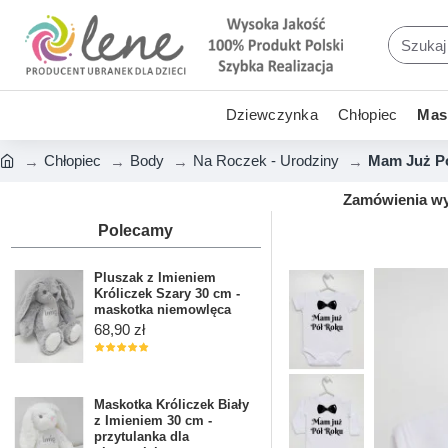
Dziewczynka
Chłopiec
Mask
Chłopiec
Body
Na Roczek - Urodziny
Mam Już Pó
Zamówienia wys
Polecamy
Pluszak z Imieniem
Króliczek Szary 30 cm -
maskotka niemowlęca
68,90 zł
Maskotka Króliczek Biały
z Imieniem 30 cm -
przytulanka dla