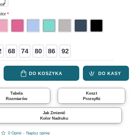
lor
2
68
74
80
86
92
DO KOSZYKA
DO KASY
Tabela
Koszt
Rozmiarów
Przesyłki
Jak Zmienić
Kolor Nadruku
0 Opinii
-
Napisz opinię