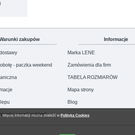
i
Warunki zakupów
Informacje
 dostawy
Marka LENE
obotę - paczka weekend
Zamówienia dla firm
aniczna
TABELA ROZMIARÓW
amacje
Mapa strony
lepu
Blog
atności oraz "cookies"
e. Więcej informacji można znaleźć w
Polityka Cookies