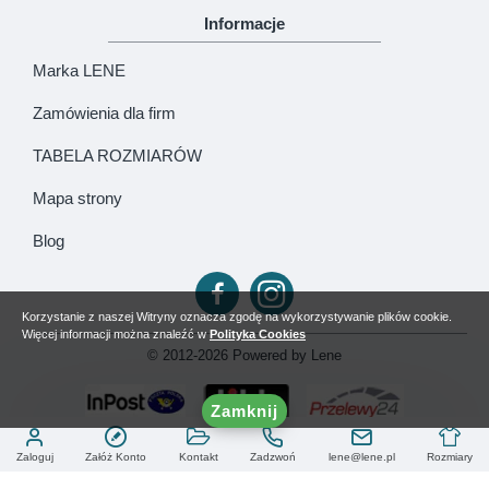
Informacje
Marka LENE
Zamówienia dla firm
TABELA ROZMIARÓW
Mapa strony
Blog
Korzystanie z naszej Witryny oznacza zgodę na wykorzystywanie plików cookie.
Więcej informacji można znaleźć w
Polityka Cookies
© 2012-2026 Powered by Lene
Zamknij
Zaloguj
Załóż Konto
Kontakt
Zadzwoń
lene@lene.pl
Rozmiary