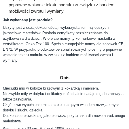
poprawne wpisanie tekstu nadruku w związku z barkiem
możliwości zwrotu i wymiany.
Jak wykonany jest produkt?
Uszyty jest z dużą dokładnością i wykorzystaniem najlepszych
jakościowo materiałów. Posiada certyfikaty bezpieczeństwa do
użytkowania dla dzieci. W ofercie mamy tylko markowe maskotki z
certyfikatami Oeko-Tex 100. Spełnia europejskie normy dla zabawek CE,
EN71. W przypadku produktów personalizowanych prosimy o poprawne
wpisanie tekstu nadruku w związku z barkiem możliwości zwrotu i
wymiany
Opis
Mięciutki miś w kolorze brązowym z kokardką i imieniem.
Niezwykle miły w dotyku i delikatny miś idealnie nadaje się do zabawy a
także zasypiania.
Częściowe wypełnienie misia szeleszczącym wkładem rozwija zmysł
dotyku i słuchu dziecka.
Doskonale sprawdzi się jako pierwsza przytulanka dla nowo narodzonego
maleństwa.
Wymiar około 33 cm. Materiał: 100% poliester