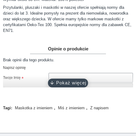
Przytulanki, pluszaki i maskotki w naszej ofercie spełniają normy dla
dzieci do lat 3. Idealne pomysły na prezent dla niemowlaka, noworodka
oraz większego dziecka. W ofercie mamy tylko markowe maskotki z
certyfikatami Oeko-Tex 100. Spełnia europejskie normy dla zabawek CE,
EN71.
Opinie o produkcie
Brak opinii dla tego produktu.
Napisz opinię
Twoje Imię
Twoja opinia
Tagi:
Maskotka z imieniem
,
Miś z imieniem
,
Z napisem
Uwaga!
HTML nie jest dopuszczony!
Ranking opinii
Zła
Dobra